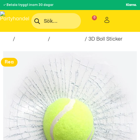
✓ Betala tryggt inom 30 dagar
Klarna.
Hem
/
Roliga Prylar
/
skämtartiklar
/ 3D Boll Sticker
Rea