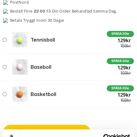
PostNord
Beställ Före
Få Din Order Behandlad Samma Dag.
22:00
Betala Tryggt Inom 30 Dagar
SPARA 30kr
129
Tennisboll
Kr
159
kr
SPARA 30kr
129
Baseboll
Kr
159
kr
SPARA 30kr
129
Basketboll
Kr
159
kr
LÄGG TILL I VARUKORG