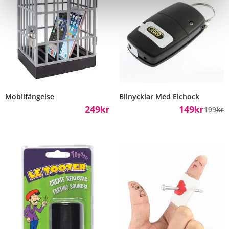
Mobilfängelse
Bilnycklar Med Elchock
249
149
199
Kr
Kr
Kr