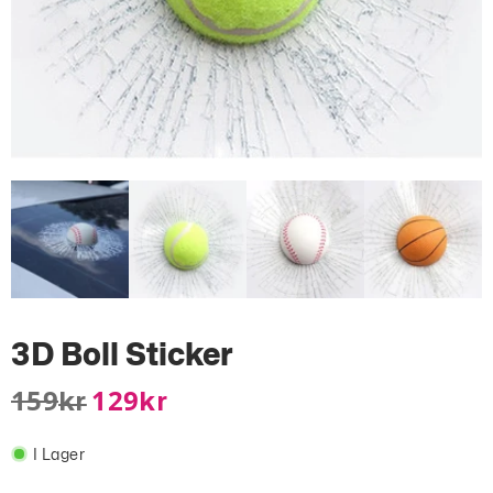
3D Boll Sticker
159
129
Kr
Kr
I Lager