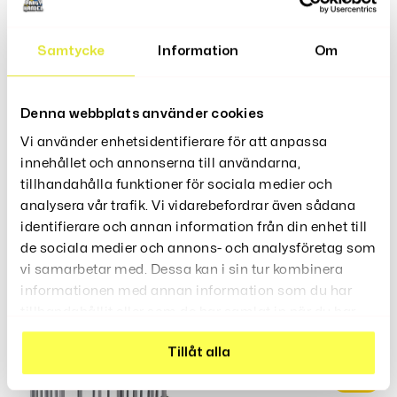
Samtycke
Information
Om
Produktbeskrivning
Denna webbplats använder cookies
Vi använder enhetsidentifierare för att anpassa
innehållet och annonserna till användarna,
tillhandahålla funktioner för sociala medier och
Recensioner (0)
analysera vår trafik. Vi vidarebefordrar även sådana
identifierare och annan information från din enhet till
de sociala medier och annons- och analysföretag som
vi samarbetar med. Dessa kan i sin tur kombinera
informationen med annan information som du har
Relaterade Produkter
tillhandahållit eller som de har samlat in när du har
använt deras tjänster.
Tillåt alla
Rea!