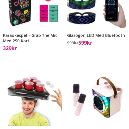
Karaokespel – Grab The Mic
Glasögon LED Med Bluetooth
Med 250 Kort
599
999
Kr
Kr
329
Kr