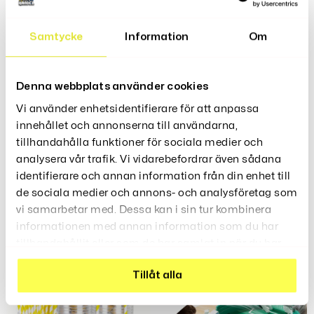
Samtycke
Information
Om
Denna webbplats använder cookies
Vi använder enhetsidentifierare för att anpassa
innehållet och annonserna till användarna,
tillhandahålla funktioner för sociala medier och
analysera vår trafik. Vi vidarebefordrar även sådana
Drickspel Med Pilsnurror Och
Snurrande Pris-Hjul 30 Cm
Shotglas
identifierare och annan information från din enhet till
899
Kr
749
de sociala medier och annons- och analysföretag som
Kr
vi samarbetar med. Dessa kan i sin tur kombinera
informationen med annan information som du har
tillhandahållit eller som de har samlat in när du har
använt deras tjänster.
Tillåt alla