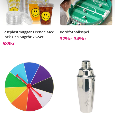
Festplastmuggar Leende Med
Bordfotbollsspel
Lock Och Sugrör 75-Set
329
349
Kr
Kr
–
589
Kr