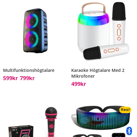
Multifunktionshögtalare
Karaoke Högtalare Med 2
Mikrofoner
599
799
Kr
Kr
–
499
Kr
Rea!