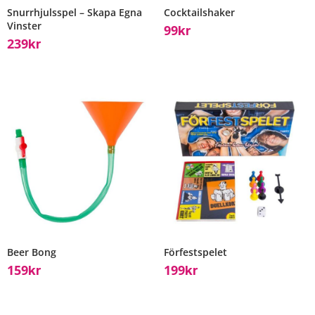
Snurrhjulsspel – Skapa Egna
Cocktailshaker
Vinster
99
Kr
239
Kr
Beer Bong
Förfestspelet
159
199
Kr
Kr