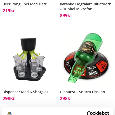
Beer Pong Spel Med Hatt
Karaoke Högtalare Bluetooth
– Dubbel Mikrofon
219
Kr
899
Kr
Dispenser Med 6-Shotglas
Ölsnurra – Snurra Flaskan
298
298
Kr
Kr