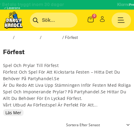
✓ Betala tryggt inom 30 dagar
Klarna.
Pos
✓ Leverans
Hem
/
Roliga Prylar
/
Spel & Lek
/ Förfest
Förfest
Spel Och Prylar Till Förfest
Förfest Och Spel För Att Kickstarta Festen – Hitta Det Du
Behöver På Partyhandel.se
Är Du Redo Att Liva Upp Stämningen Inför Festen Med Roliga
Spel Och Imponerande Prylar? På Partyhandel.se Hittar Du
Allt Du Behöver För En Lyckad Förfest.
Vårt Utbud Av Förfestspel Är Perfekt För Att...
Läs Mer