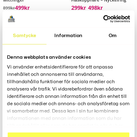
499
299
498
899
Kr
Kr
Kr
–
Kr
Rea!
Samtycke
Information
Om
Denna webbplats använder cookies
Vi använder enhetsidentifierare för att anpassa
innehållet och annonserna till användarna,
tillhandahålla funktioner för sociala medier och
analysera vår trafik. Vi vidarebefordrar även sådana
identifierare och annan information från din enhet till
Fatölssystem Mini 5L –
Barbordstolar Höga I Järn –
Justerbar Ölkran
Vintage Design
de sociala medier och annons- och analysföretag som
2,199
3,999
2,699
2,849
vi samarbetar med. Dessa kan i sin tur kombinera
Kr
Kr
Kr
Kr
–
–
informationen med annan information som du har
tillhandahållit eller som de har samlat in när du har
använt deras tjänster.