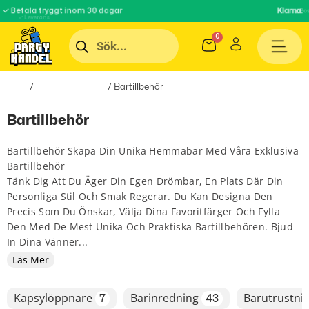
Klarna.
✓ Betala tryggt inom 30 dagar
Pos
✓ Leverans
Hem
/
Inredningsprylar
/ Bartillbehör
Bartillbehör
Bartillbehör Skapa Din Unika Hemmabar Med Våra Exklusiva
Bartillbehör
Tänk Dig Att Du Äger Din Egen Drömbar, En Plats Där Din
Personliga Stil Och Smak Regerar. Du Kan Designa Den
Precis Som Du Önskar, Välja Dina Favoritfärger Och Fylla
Den Med De Mest Unika Och Praktiska Bartillbehören. Bjud
In Dina Vänner...
Läs Mer
Kapsylöppnare
Barinredning
Barutrustni
7
43