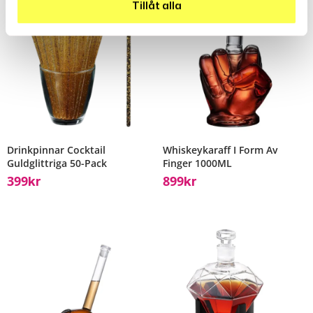
Tillåt alla
Drinkpinnar Cocktail
Whiskeykaraff I Form Av
Guldglittriga 50-Pack
Finger 1000ML
399
899
Kr
Kr