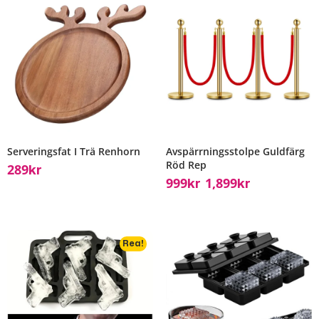
Serveringsfat I Trä Renhorn
Avspärrningsstolpe Guldfärg
Röd Rep
289
Kr
999
1,899
Kr
Kr
–
Rea!