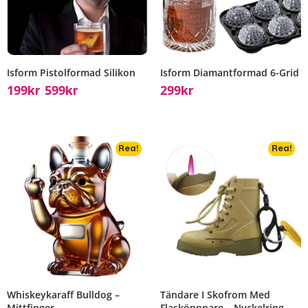
Isform Pistolformad Silikon
Isform Diamantformad 6-Grid
199
599
299
Kr
Kr
Kr
–
Rea!
Rea!
Whiskeykaraff Bulldog –
Tändare I Skofrom Med
Mittfinger
Flasköppnare – Nyckelring