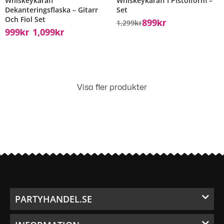
Whiskeykaraff
Whiskeykaraff I Pistolform –
Dekanteringsflaska – Gitarr
Set
Och Fiol Set
899
1,299
Kr
Kr
999
1,099
Kr
Kr
–
Visa fler produkter
PARTYHANDEL.SE