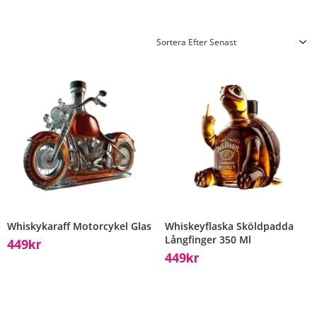
Whiskykaraff Motorcykel Glas
Whiskeyflaska Sköldpadda
Långfinger 350 Ml
449
Kr
449
Kr