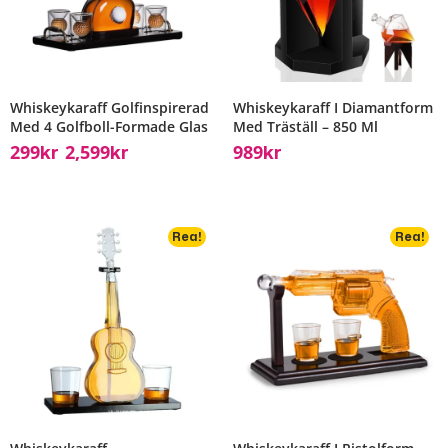
Whiskeykaraff Golfinspirerad
Whiskeykaraff I Diamantform
Med 4 Golfboll-Formade Glas
Med Träställ – 850 Ml
299
2,599
989
Kr
Kr
Kr
–
Rea!
Rea!