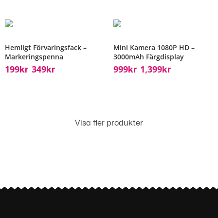
Hemligt Förvaringsfack –
Mini Kamera 1080P HD –
Markeringspenna
3000mAh Färgdisplay
199
349
999
1,399
Kr
Kr
Kr
Kr
–
–
Visa fler produkter