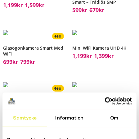
Smart – Trådlös 5MP
1,199
1,599
Kr
Kr
–
599
679
Kr
Kr
–
Rea!
Glasögonkamera Smart Med
Mini WiFi Kamera UHD 4K
WiFi
1,199
1,399
Kr
Kr
–
699
799
Kr
Kr
–
Rea!
Luftfuktare Med HD WiFi-
Mini USB Kamera 1080P HD
Kamera
1,498
1,998
Kr
Kr
Samtycke
Information
Om