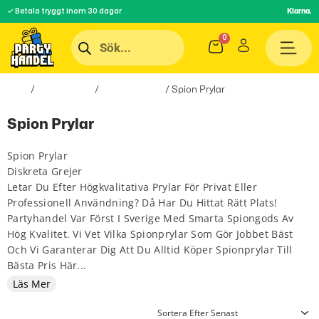
✓ Betala tryggt inom 30 dagar
Klarna.
Hem
/
Roliga Prylar
/
Hobby & Fritid
/ Spion Prylar
Spion Prylar
Spion Prylar
Diskreta Grejer
Letar Du Efter Högkvalitativa Prylar För Privat Eller
Professionell Användning? Då Har Du Hittat Rätt Plats!
Partyhandel Var Först I Sverige Med Smarta Spiongods Av
Hög Kvalitet. Vi Vet Vilka Spionprylar Som Gör Jobbet Bäst
Och Vi Garanterar Dig Att Du Alltid Köper Spionprylar Till
Bästa Pris Här...
Läs Mer