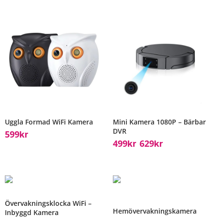
Uggla Formad WiFi Kamera
Mini Kamera 1080P – Bärbar
DVR
599
Kr
499
629
Kr
Kr
–
Övervakningsklocka WiFi –
Hemövervakningskamera
Inbyggd Kamera