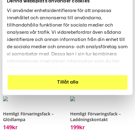
Denna webbplats använder cookies
Vi använder enhetsidentifierare för att anpassa
Hemligt Förvaringsfack –
Hemligt Förvaringsfack –
innehållet och annonserna till användarna,
Hårkam
Bilens Cigarettändare
248
169
tillhandahålla funktioner för sociala medier och
Kr
Kr
analysera vår trafik. Vi vidarebefordrar även sådana
identifierare och annan information från din enhet till
de sociala medier och annons- och analysföretag som
vi samarbetar med. Dessa kan i sin tur kombinera
informationen med annan information som du har
Hemligt Förvaringsfack – Mini
Hemligt Förvaringsfack –
Powerbank
Blomkruka
tillhandahållit eller som de har samlat in när du har
189
349
399
använt deras tjänster.
Kr
Kr
Kr
–
Tillåt alla
Hemligt Förvaringsfack –
Hemligt Förvaringsfack –
Glödlampa
Laddningskontakt
149
199
Kr
Kr