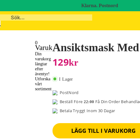
Klarna.
Postnord
0
Ansiktsmask Med
Varukorg
Din
129
varukorg
Kr
längtar
efter
äventyr!
Utforska
I Lager
vårt
sortiment
PostNord
Beställ Före
Få Din Order Behandl
22:00
Betala Tryggt Inom 30 Dagar
LÄGG TILL I VARUKORG