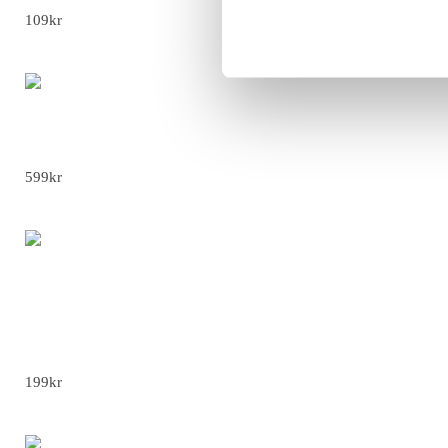
Ballonger Svarta Pumpahuvuden – 3 st
109
kr
Skotork Bärbar Hopfällbar med Tidsinställning
599
kr
Halloween Spöke med Hund – Dekorativ Staty
- 9cm Flicka spöke
199
kr