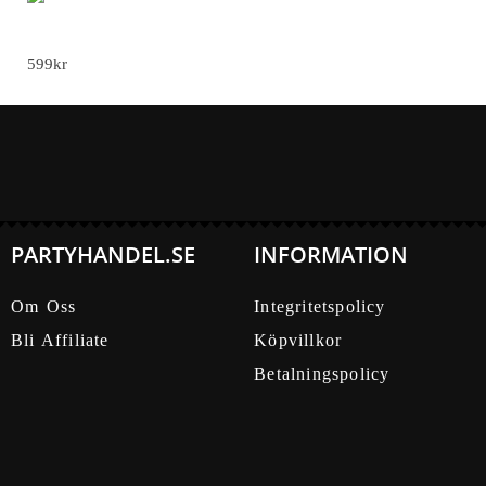
Mime Maskeraddräkt för Vuxna
599
kr
PARTYHANDEL.SE
INFORMATION
Om Oss
Integritetspolicy
Bli Affiliate
Köpvillkor
Betalningspolicy