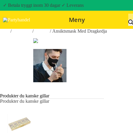
✓ Betala tryggt inom 30 dagar
✓ Leverans
Meny
Hem
/
Maskerad
/
Masker
/ Ansiktsmask Med Dragkedja
Produkter du kanske gillar
Produkter du kanske gillar