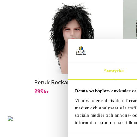
Samtycke
Peruk Rockare
Drea
299
229
Denna webbplats använder co
Kr
K
Vi använder enhetsidentifierar
medier och analysera vår trafi
sociala medier och annons- o
information som du har tillhan