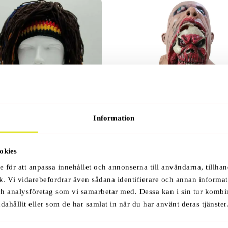
Information
dlocks Peruk
Zombie Mask
399
okies
r
Kr
e för att anpassa innehållet och annonserna till användarna, tillhan
k. Vi vidarebefordrar även sådana identifierare och annan informati
ch analysföretag som vi samarbetar med. Dessa kan i sin tur komb
dahållit eller som de har samlat in när du har använt deras tjänster