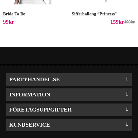
Bride To Be
Sifferballong ”Princess”
99
Kr
159
Kr
199
Kr
PARTYHANDEL.SE
INFORMATION
FÖRETAGSUPPGIFTER
KUNDSERVICE