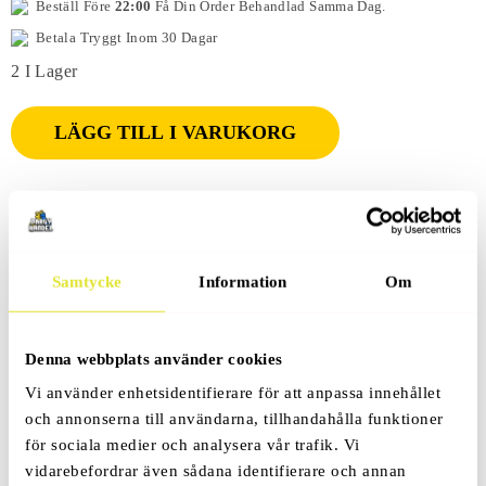
Beställ Före
22:00
Få Din Order Behandlad Samma Dag.
Betala Tryggt Inom 30 Dagar
2 I Lager
LÄGG TILL I VARUKORG
Produktbeskrivning
Samtycke
Information
Om
Denna webbplats använder cookies
Recensioner (0)
Vi använder enhetsidentifierare för att anpassa innehållet
och annonserna till användarna, tillhandahålla funktioner
för sociala medier och analysera vår trafik. Vi
vidarebefordrar även sådana identifierare och annan