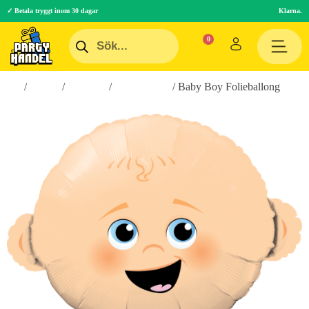
✓ Betala tryggt inom 30 dagar
Klarna.
Hem
/
Teman
/
Högtider
/
Babyshower
/ Baby Boy Folieballong