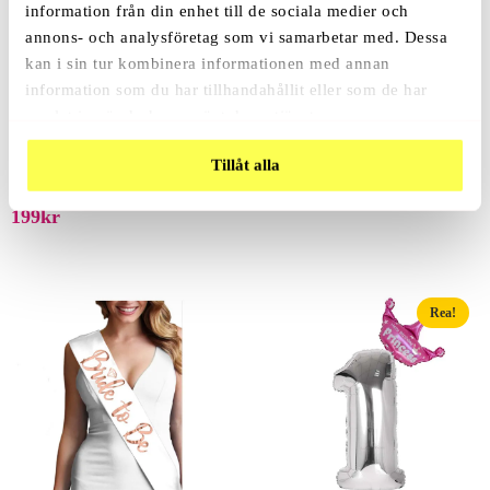
information från din enhet till de sociala medier och
annons- och analysföretag som vi samarbetar med. Dessa
Relaterade Produkter
kan i sin tur kombinera informationen med annan
information som du har tillhandahållit eller som de har
samlat in när du har använt deras tjänster.
Folieballong Krona Guld
Tillåt alla
Babyshower Dekorationsbox 48-
99
Kr
Pack
199
Kr
Rea!