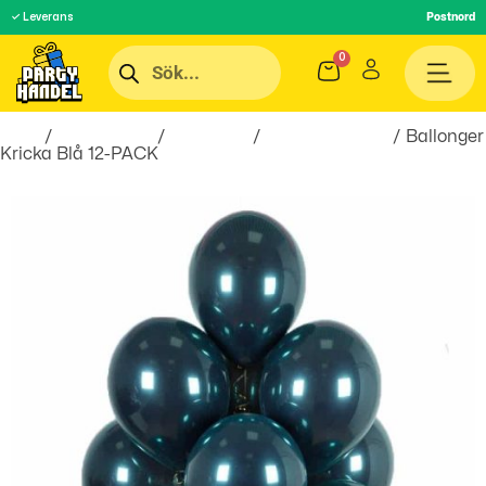
✓ Leverans
Postnord
Hem
/
Festartiklar
/
Ballonger
/
Latexballonger
/ Ballonger
Kricka Blå 12-PACK