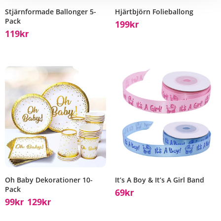
Stjärnformade Ballonger 5-
Hjärtbjörn Folieballong
Pack
199
Kr
119
Kr
It’s A Boy & It’s A Girl Band
Oh Baby Dekorationer 10-
Pack
69
Kr
99
129
Kr
Kr
–