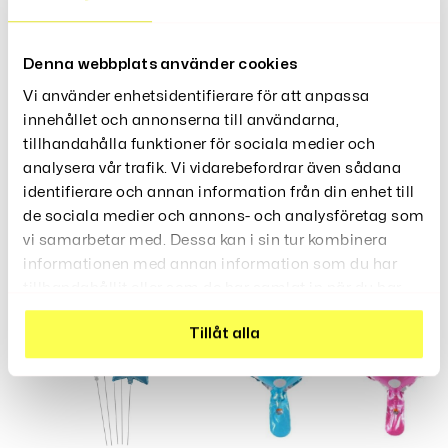
Recensioner (0)
Denna webbplats använder cookies
Vi använder enhetsidentifierare för att anpassa
innehållet och annonserna till användarna,
tillhandahålla funktioner för sociala medier och
analysera vår trafik. Vi vidarebefordrar även sådana
Relaterade Produkter
identifierare och annan information från din enhet till
de sociala medier och annons- och analysföretag som
vi samarbetar med. Dessa kan i sin tur kombinera
informationen med annan information som du har
tillhandahållit eller som de har samlat in när du har
använt deras tjänster.
Tillåt alla