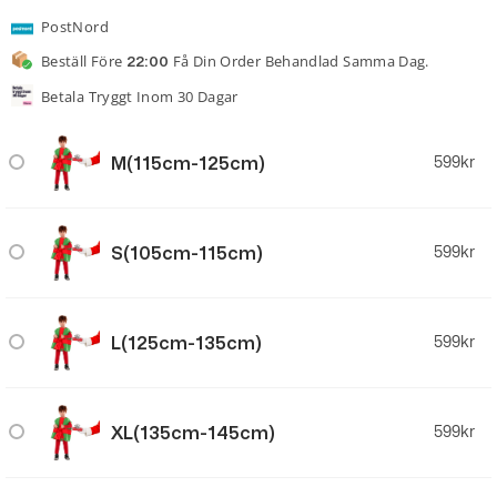
PostNord
Beställ Före
Få Din Order Behandlad Samma Dag.
22:00
Betala Tryggt Inom 30 Dagar
M(115cm-125cm)
599
kr
S(105cm-115cm)
599
kr
L(125cm-135cm)
599
kr
XL(135cm-145cm)
599
kr