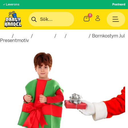
✓ Leverans
Postnord
Hem
/
Teman
/
Högtider
/
Jul
/
Julkläder
/ Barnkostym Jul
Presentmotiv