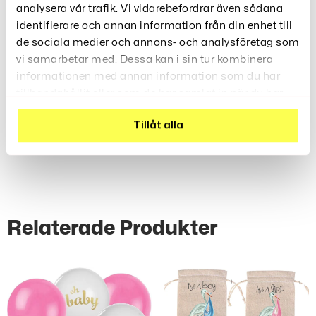
analysera vår trafik. Vi vidarebefordrar även sådana
Polyester för mjuk och hållbar komfort
Material:
identifierare och annan information från din enhet till
Present/julklappsmotiv
Design:
de sociala medier och annons- och analysföretag som
Julfirande, fest, skoluppträdanden
Användning:
vi samarbetar med. Dessa kan i sin tur kombinera
1 st barnkostym
Innehåll:
informationen med annan information som du har
tillhandahållit eller som de har samlat in när du har
använt deras tjänster.
Tillåt alla
Recensioner (0)
Relaterade Produkter