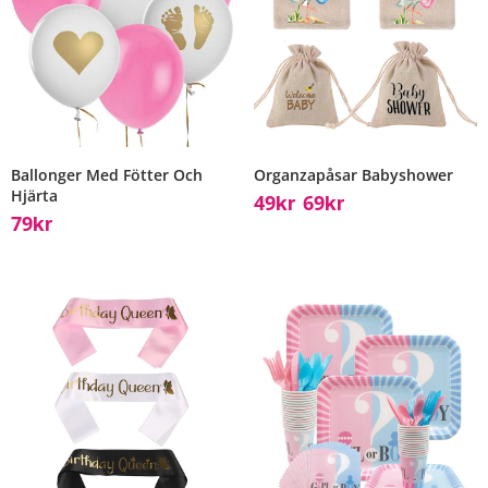
Ballonger Med Fötter Och
Organzapåsar Babyshower
Hjärta
49
69
Kr
Kr
–
79
Kr