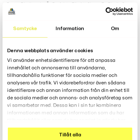
Dessa Blodkapslar Är Perfekta För Att Skapa En Blodig Scen
För Teater, Film, Specialeffekter Eller Kul Med Blodkapslarna.
Färg: rött lock, vitt pulver inuti
Samtycke
Information
Om
Material: livsmedelsfärgning
Säljes: 3 kapslar
Rekommenderas inte för personer under 14 år
Denna webbplats använder cookies
Vi använder enhetsidentifierare för att anpassa
innehållet och annonserna till användarna,
tillhandahålla funktioner för sociala medier och
analysera vår trafik. Vi vidarebefordrar även sådana
Recensioner (0)
identifierare och annan information från din enhet till
de sociala medier och annons- och analysföretag som
vi samarbetar med. Dessa kan i sin tur kombinera
informationen med annan information som du har
tillhandahållit eller som de har samlat in när du har
använt deras tjänster.
Relaterade Produkter
Tillåt alla