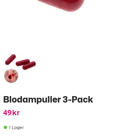
Blodampuller 3-Pack
49
Kr
I Lager