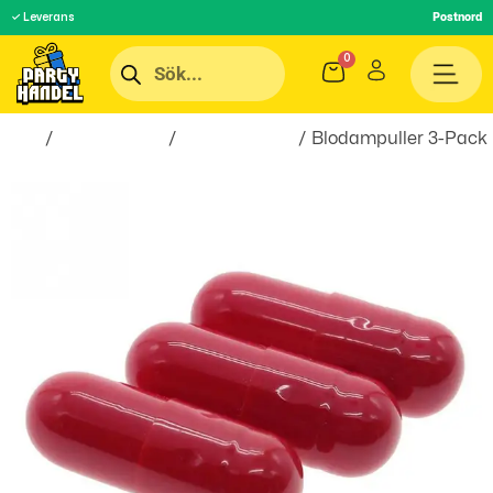
✓ Leverans
Postnord
Hem
/
Roliga Prylar
/
skämtartiklar
/ Blodampuller 3-Pack