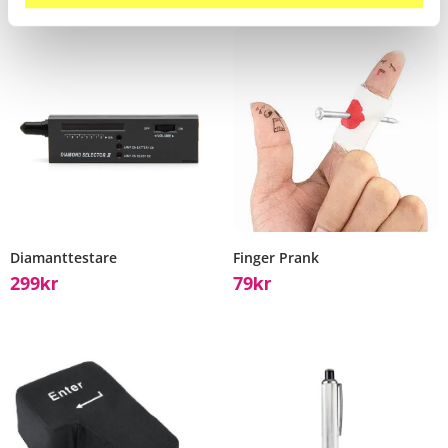
Diamanttestare
Finger Prank
299
79
Kr
Kr