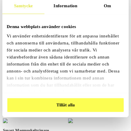
Samtycke
Information
Om
Recensioner (0)
Denna webbplats använder cookies
Vi använder enhetsidentifierare för att anpassa innehållet
och annonserna till användarna, tillhandahålla funktioner
för sociala medier och analysera vår trafik. Vi
vidarebefordrar även sådana identifierare och annan
Relaterade Produkter
information från din enhet till de sociala medier och
annons- och analysföretag som vi samarbetar med. Dessa
kan i sin tur kombinera informationen med annan
Rea!
information som du har tillhandahållit eller som de har
Ögonmask För Sömn
samlat in när du har använt deras tjänster.
Massagepistol Med LCD Touch
199
Kr
299
Kr
999
Kr
Tillåt alla
Smart Magmuskeltränare