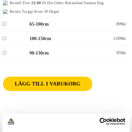
Beställ Före
22:00
Få Din Order Behandlad Samma Dag.
Betala Tryggt Inom 30 Dagar
65-100cm
899
kr
100-150cm
1,099
kr
90-130cm
959
kr
LÄGG TILL I VARUKORG
Produktbeskrivning