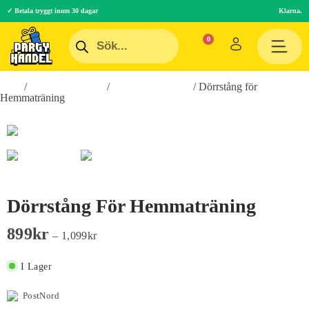
✓ Betala tryggt inom 30 dagar
Klarna.
Hem
/
Hälsa & Skönhet
/
Träning & Fitness
/ Dörrstång för
Hemmaträning
Dörrstång För Hemmaträning
899
Kr
–
1,099
Kr
I Lager
PostNord