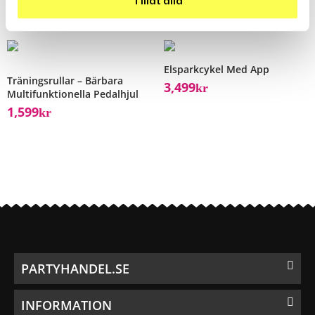
Tillåt alla
Elsparkcykel Med App
Träningsrullar – Bärbara
3,499
Kr
Multifunktionella Pedalhjul
1,599
Kr
PARTYHANDEL.SE
INFORMATION