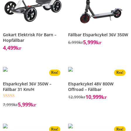
Gokart Elektrisk För Barn –
Fällbar Elsparkcykel 36V 350W
Hopfällbar
5,999
6,999
Kr
Kr
4,499
Kr
Rea!
Rea!
Elsparkcykel 36V 350W –
Elsparkcykel 48V 800W
Fällbar 31 Km/h
Offroad – Fällbar
10,999
12,999
Kr
Kr
Betygsatt
5,999
7,999
Kr
Kr
5.00
av 5
Rea!
Rea!