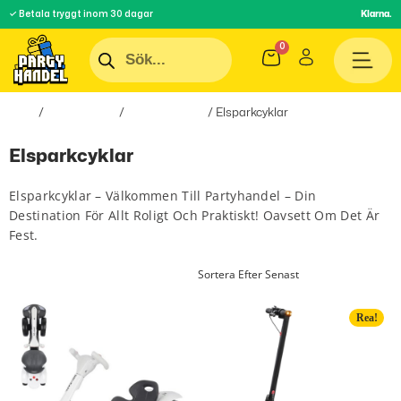
✓ Betala tryggt inom 30 dagar
Klarna.
Hem
/
Roliga Prylar
/
Hobby & Fritid
/ Elsparkcyklar
Elsparkcyklar
Elsparkcyklar – Välkommen Till Partyhandel – Din
Destination För Allt Roligt Och Praktiskt! Oavsett Om Det Är
Fest.
Rea!