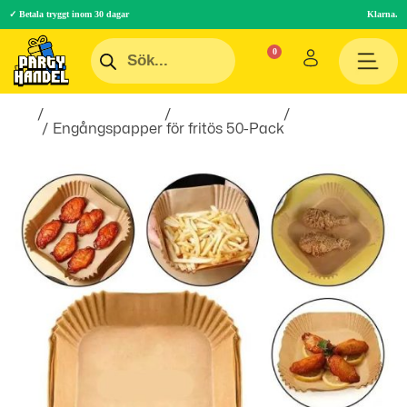
✓ Betala tryggt inom 30 dagar
Klarna.
Hem
/
Inredningsprylar
/
Hem & Hushåll
/
Till
Köket
/ Engångspapper för fritös 50-Pack