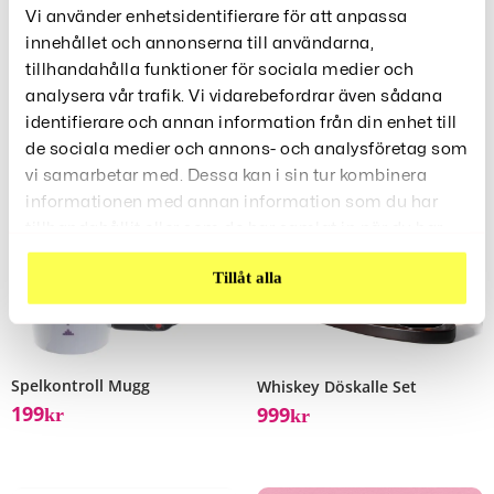
Vi använder enhetsidentifierare för att anpassa
innehållet och annonserna till användarna,
Relaterade Produkter
tillhandahålla funktioner för sociala medier och
analysera vår trafik. Vi vidarebefordrar även sådana
identifierare och annan information från din enhet till
de sociala medier och annons- och analysföretag som
vi samarbetar med. Dessa kan i sin tur kombinera
informationen med annan information som du har
tillhandahållit eller som de har samlat in när du har
använt deras tjänster.
Tillåt alla
Spelkontroll Mugg
Whiskey Döskalle Set
199
999
Kr
Kr