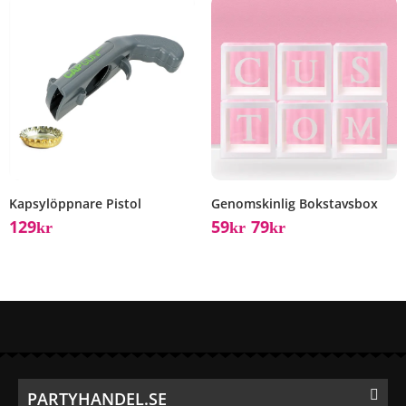
Kapsylöppnare Pistol
Genomskinlig Bokstavsbox
129
59
79
Kr
Kr
Kr
–
PARTYHANDEL.SE