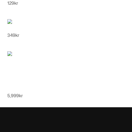
129
kr
Super Mario Dräkt Barn & Vuxna
349
kr
Matbord Fällbart i Massivt Trä -
Väggmonterat - Valnöt
5,999
kr