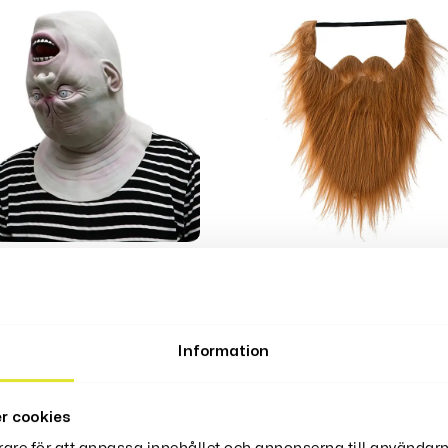
p Och
Skägg &
dvänt
Mustasch
Information
sikte Mask
Orange
r cookies