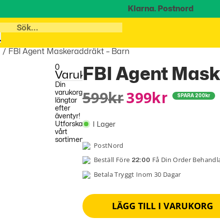
Klarna.
Postnord
n
/ FBI Agent Maskeraddräkt – Barn
0
FBI Agent Mask
Varukorg
Din
599
399
varukorg
Kr
Kr
SPARA
200
kr
längtar
efter
äventyr!
Utforska
I Lager
vårt
sortiment
PostNord
Beställ Före
Få Din Order Behand
22:00
Betala Tryggt Inom 30 Dagar
LÄGG TILL I VARUKORG