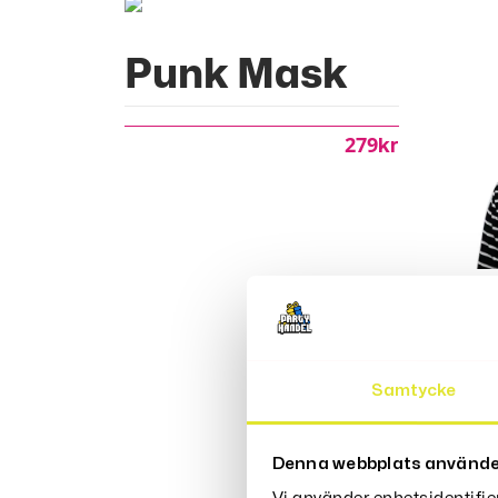
Punk Mask
279
Kr
Up
Ne
Samtycke
An
Denna webbplats använde