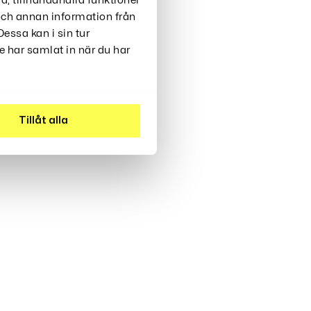
99
a, tillhandahålla funktioner
Kr
 och annan information från
essa kan i sin tur
 har samlat in när du har
Tillåt alla