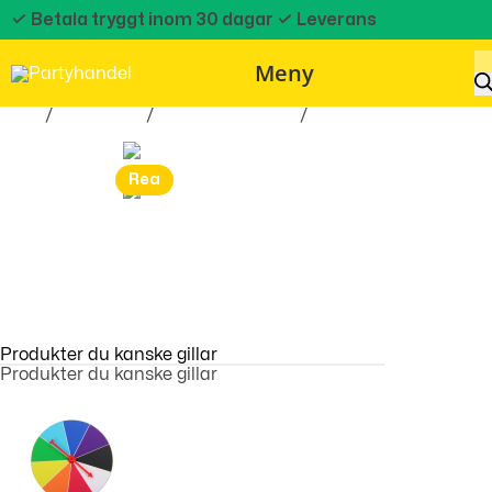
✓ Betala tryggt inom 30 dagar
✓ Leverans
Meny
Hem
/
Maskerad
/
Maskeradkläder
/
Maskeradkläder bar
Rea
Produkter du kanske gillar
Produkter du kanske gillar