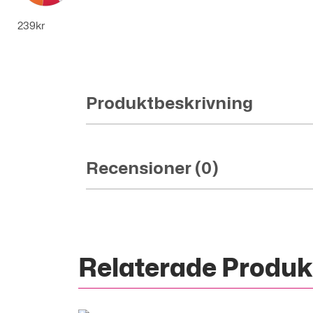
Snurrhjulsspel - Skapa egna vinster - 3
239
kr
Produktbeskrivning
Recensioner (0)
Relaterade Produk