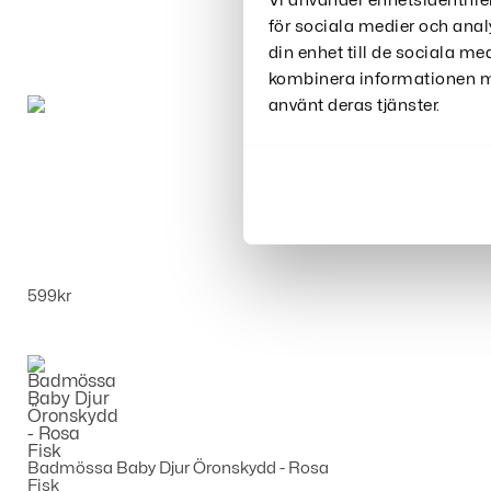
Vi använder enhetsidentifie
för sociala medier och anal
din enhet till de sociala m
kombinera informationen me
använt deras tjänster.
LED Mask Bluetooth - Anpassningsbar och
Programmerbar - Led styrelse
599
kr
Badmössa Baby Djur Öronskydd - Rosa
Fisk