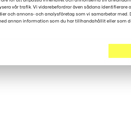
399
rare för att anpassa innehållet och annonserna till användarn
Kr
ysera vår trafik. Vi vidarebefordrar även sådana identifierare
edier och annons- och analysföretag som vi samarbetar med. D
d annan information som du har tillhandahållit eller som de