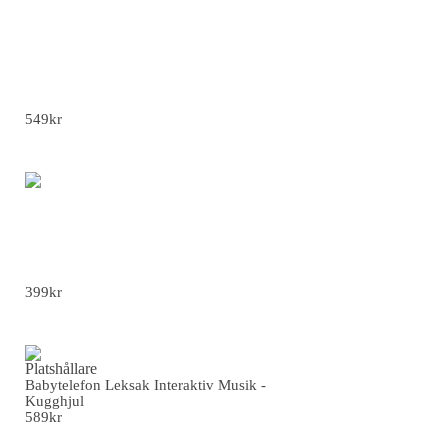
Badmintonrack - Skumhandtag med 3 Bollar 2
St - 777 Lila Blå Med 3 Bollar
549
kr
Snöcykel Sled – Barnbalanscykel Snöskidor -
Blå
399
kr
Babytelefon Leksak Interaktiv Musik -
Kugghjul
589
kr