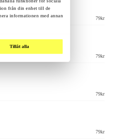
dahålla funktioner för sociala
on från din enhet till de
inera informationen med annan
79
kr
.
Tillåt alla
79
kr
79
kr
79
kr