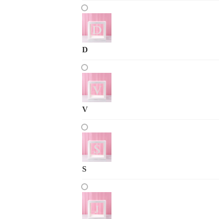
D
V
S