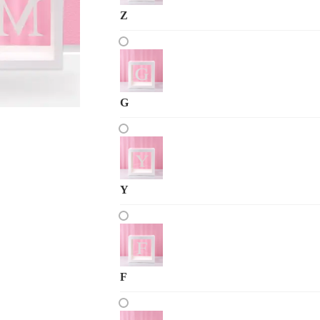
Z
G
Y
F