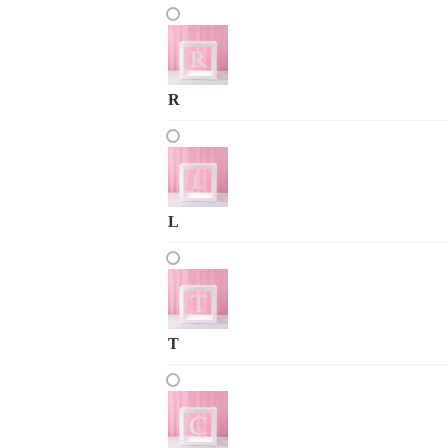
R
L
T