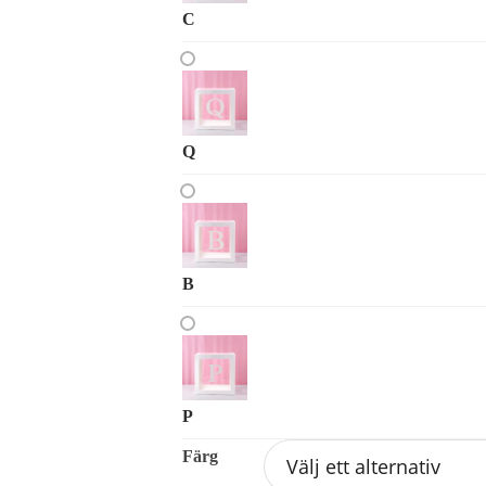
C
Q
B
P
Färg