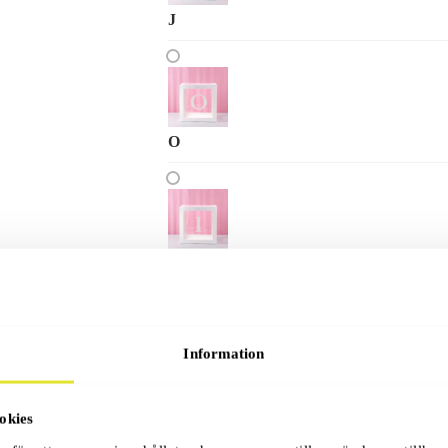
J
O
I
Information
N
okies