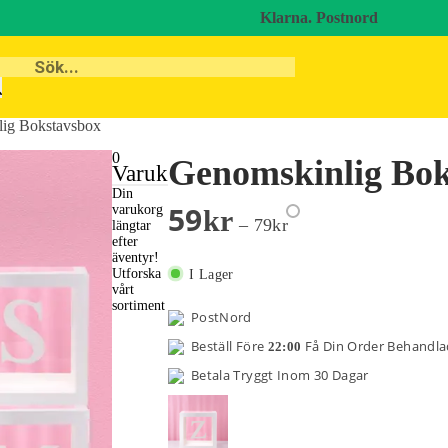
Klarna.
Postnord
lig Bokstavsbox
0
Genomskinlig Bok
Varukorg
Din
59
varukorg
Kr
–
79
Kr
längtar
efter
äventyr!
Utforska
I Lager
vårt
sortiment
PostNord
Beställ Före
Få Din Order Behandl
22:00
Betala Tryggt Inom 30 Dagar