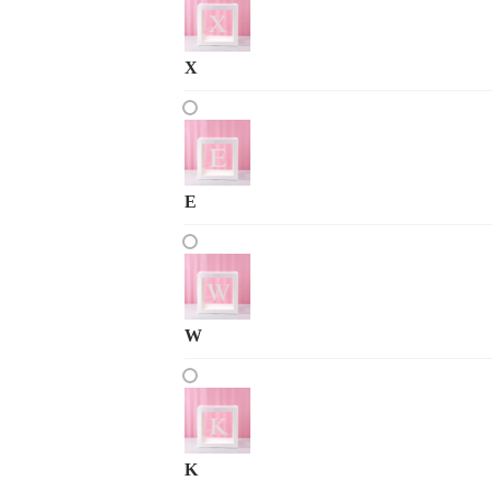
X
E
W
K