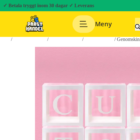
✓ Betala tryggt inom 30 dagar
✓ Leverans
Meny
Hem
/
Inredningsprylar
/
Hem & Hushåll
/
Heminredning
/ Genomskin