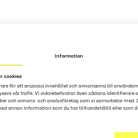
get För Att Bekvämt Servera Och Äta Hamburgare, Bakver
r Tåligt Och Lätt Att Rengöra.
Information
r cookies
rare för att anpassa innehållet och annonserna till användarn
ysera vår trafik. Vi vidarebefordrar även sådana identifierare
edier och annons- och analysföretag som vi samarbetar med. D
d annan information som du har tillhandahållit eller som de