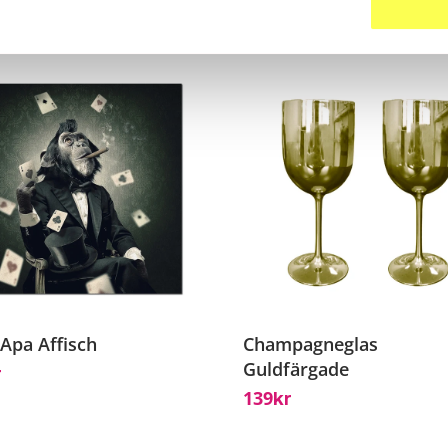
ter
g Apa Affisch
Champagneglas
Guldfärgade
r
139
Kr