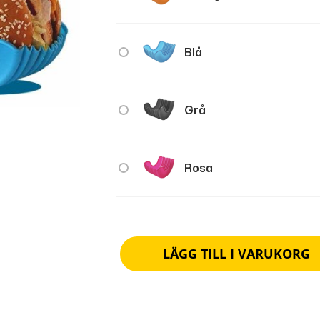
Blå
Grå
Rosa
LÄGG TILL I VARUKORG