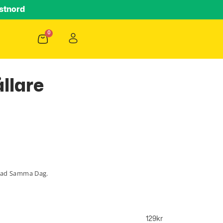
stnord
llare
lad Samma Dag.
129
kr