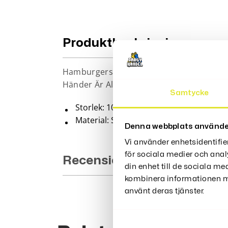
Produktbeskrivning
Hamburgerstället Är Det Perfekta Verkty
Händer Är Alltid Rena Och Fläckfria. Det Ä
Samtycke
Storlek: 10*6*5cm
Material: Silikon
Denna webbplats använde
Vi använder enhetsidentifie
för sociala medier och anal
Recensioner (0)
din enhet till de sociala m
kombinera informationen me
använt deras tjänster.