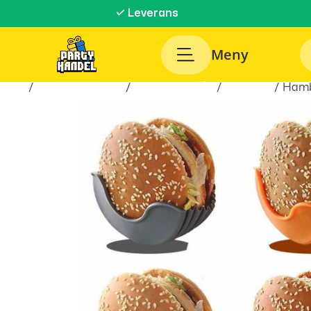
✓ Leverans
Meny
Hem
/
Inredningsprylar
/
Hem & Hushåll
/
Till Köket
/ Hamb