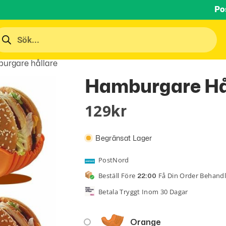
Po
urgare hållare
Hamburgare Hå
129
Kr
Begränsat Lager
PostNord
Beställ Före
Få Din Order Behand
22:00
Betala Tryggt Inom 30 Dagar
Orange