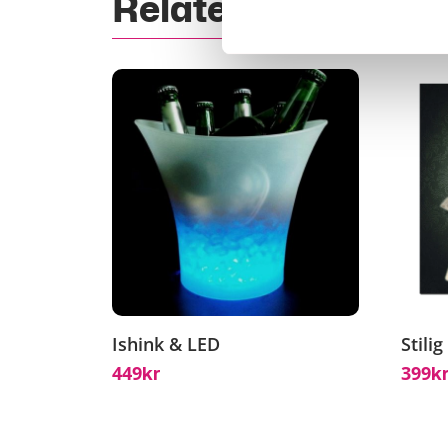
Relaterade Produk
Ishink & LED
Stili
449
399
Kr
K