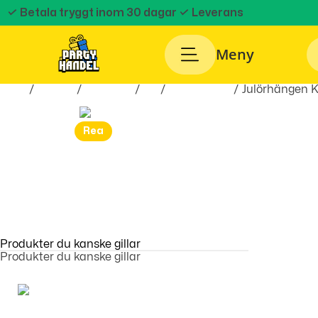
✓ Betala tryggt inom 30 dagar
✓ Leverans
Meny
Hem
/
Teman
/
Högtider
/
Jul
/
Julsmycken
/ Julörhängen 
Rea
Produkter du kanske gillar
Produkter du kanske gillar