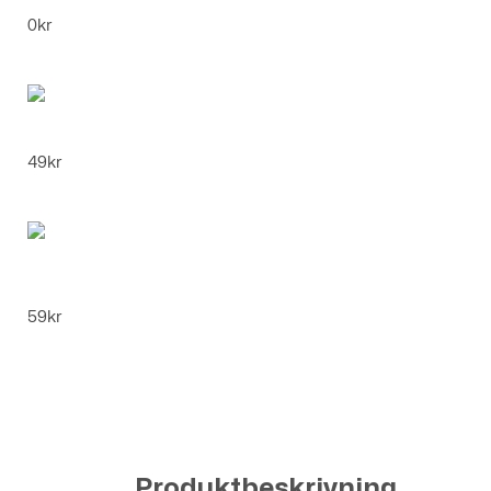
Boba Plyschkudde - Lysande - 35cm, Rosa
0
kr
Sifferballong Roséguld - 8
49
kr
Girlang Happy Fucking Birthday
59
kr
Produktbeskrivning