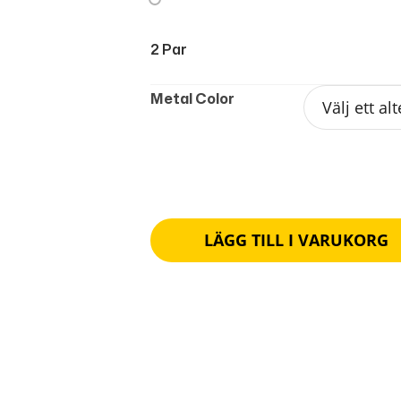
2 Par
Metal Color
LÄGG TILL I VARUKORG