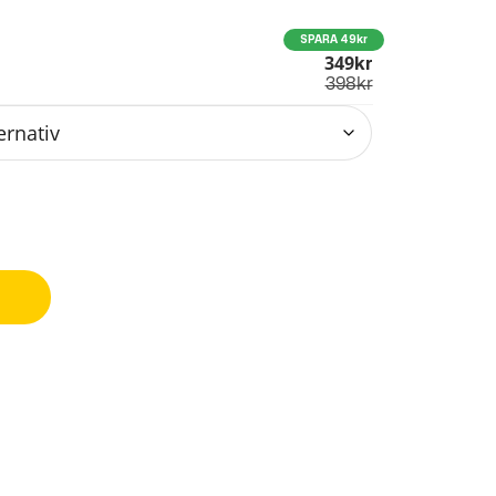
SPARA 49kr
349
Kr
398
kr