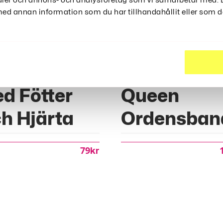
edier och annons- och analysföretag som vi samarbetar med. D
d annan information som du har tillhandahållit eller som de
llonger
Birthday
d Fötter
Queen
h Hjärta
Ordensban
79
Kr