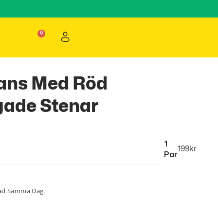
rans Med Röd
gade Stenar
1
199
kr
Par
lad Samma Dag.