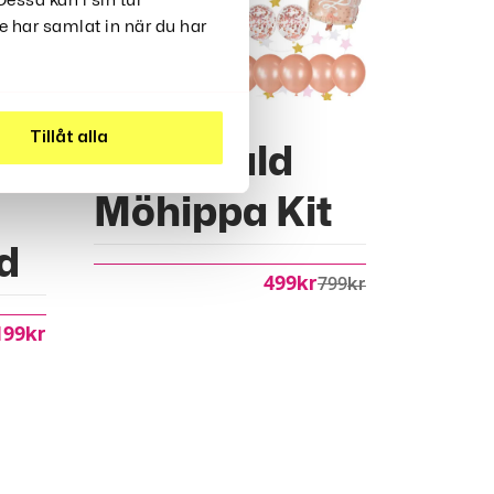
essa kan i sin tur
 har samlat in när du har
Tillåt alla
Rose Guld
Möhippa Kit
d
499
799
Kr
Kr
199
Kr