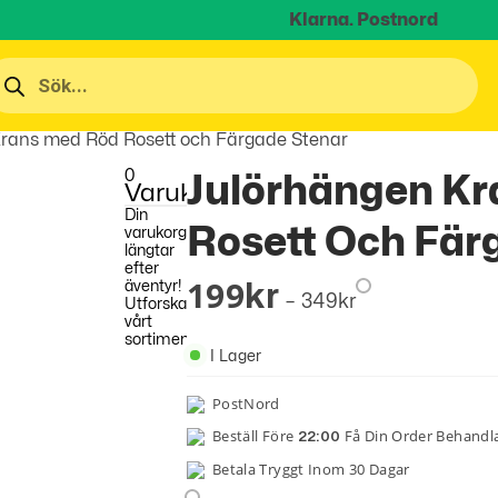
Klarna.
Postnord
Krans med Röd Rosett och Färgade Stenar
0
Julörhängen K
Varukorg
Din
Rosett Och Fär
varukorg
längtar
efter
199
äventyr!
Kr
–
349
Kr
Utforska
vårt
sortiment
I Lager
PostNord
Beställ Före
Få Din Order Behand
22:00
Betala Tryggt Inom 30 Dagar