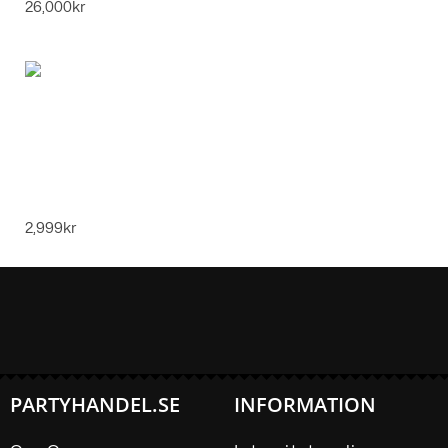
26,000
kr
Vinter Skidoverall för Kvinnor – Vattentät
och Vindtät - Rosa, M
2,999
kr
PARTYHANDEL.SE
INFORMATION