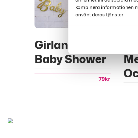
din enhet till de sociala m
kombinera informationen me
använt deras tjänster.
Girlanger
Ba
Baby Shower
Me
Oc
79
Kr
Snurrplatta 360 RGB - 100cm platta