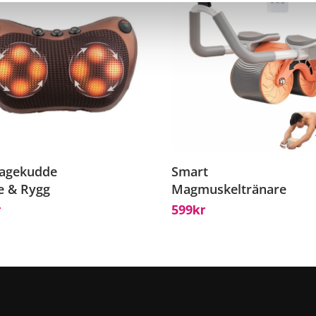
agekudde
Smart
e & Rygg
Magmuskeltränare
599
r
Kr