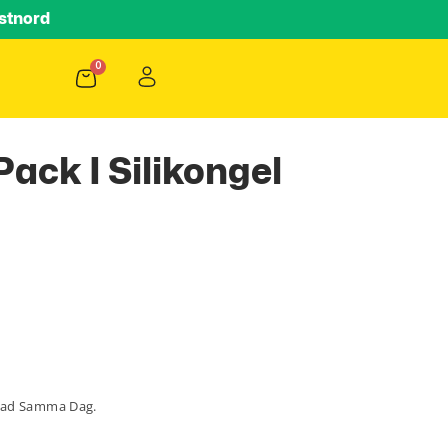
stnord
ack I Silikongel
lad Samma Dag.