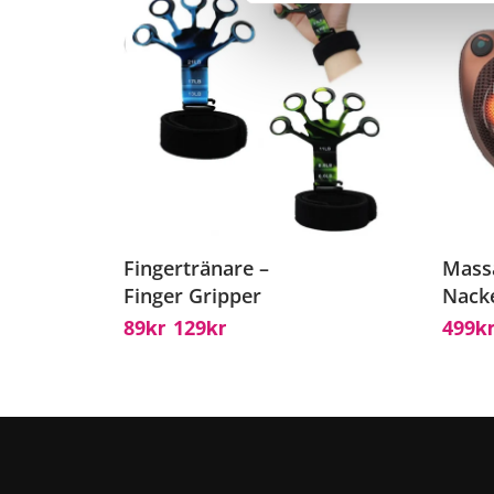
Fingertränare –
Mass
Finger Gripper
Nack
89
129
499
Kr
Kr
K
–