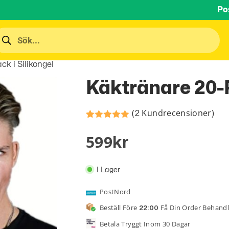
Po
k i Silikongel
Käktränare 20-P
(
Kundrecensioner)
2
Betygsatt
1
av 5
5.00
599
Kr
baserat på
kundrecension
I Lager
PostNord
Beställ Före
Få Din Order Behand
22:00
Betala Tryggt Inom 30 Dagar