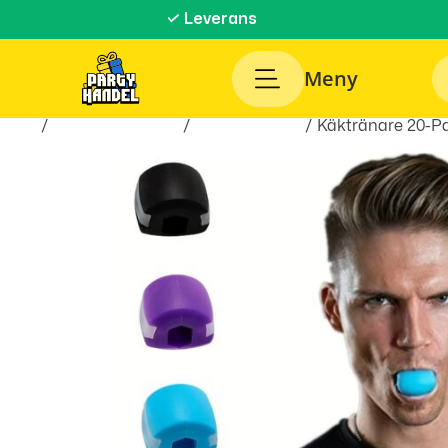
✓ Leverans
Meny
Hem
/
Hälsa & Skönhet
/
Hälsotillbehör
/ Käktränare 20-Pac