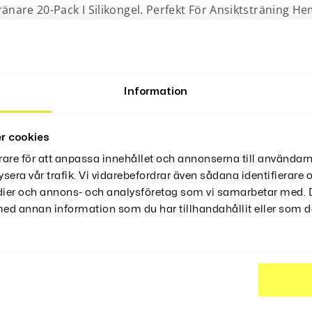
änare 20-Pack I Silikongel. Perfekt För Ansiktsträning H
digt Som De Minskar Stress. Tillverkade Av Högkvalitativ
 Effektiv – Upplev Skillnaden Och Ge Ditt Ansikte En Fris
Information
r cookies
rare för att anpassa innehållet och annonserna till användarn
ysera vår trafik. Vi vidarebefordrar även sådana identifierare
edier och annons- och analysföretag som vi samarbetar med. D
d annan information som du har tillhandahållit eller som de
ter