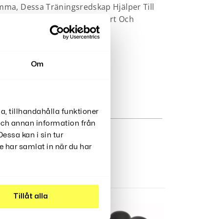
emma, Dessa Träningsredskap Hjälper Till
 Silikongel För Optimal Komfort Och
kare, Mer Definierad Look.
Om
a, tillhandahålla funktioner
 och annan information från
essa kan i sin tur
 har samlat in när du har
Tillåt alla