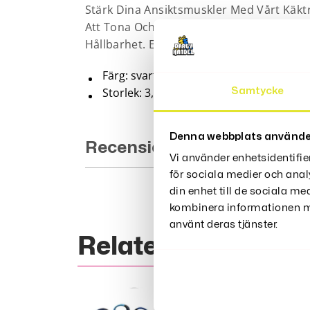
Stärk Dina Ansiktsmuskler Med Vårt Käktr
Att Tona Och Skulptera Ditt Ansikte Samti
Hållbarhet. Enkel Att Använda, Bärbar Och
Färg: svart, blå, lila, grå
Storlek: 3,3 * 3 * 2,6 cm
Samtycke
Denna webbplats använde
Recensioner (2)
Vi använder enhetsidentifie
för sociala medier och anal
din enhet till de sociala m
kombinera informationen me
använt deras tjänster.
Relaterade Produk