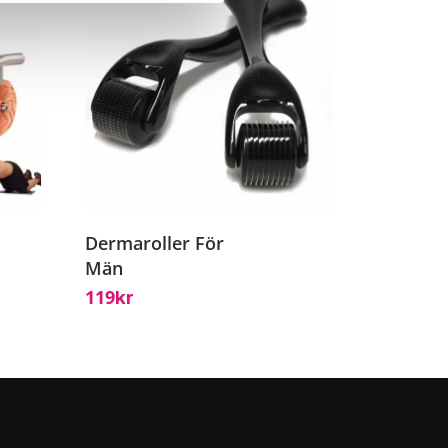
Dermaroller För
Män
119
Kr