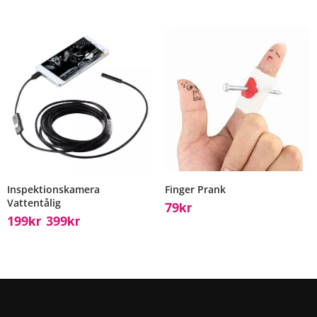
Inspektionskamera
Finger Prank
Vattentålig
79
Kr
199
399
Kr
Kr
–