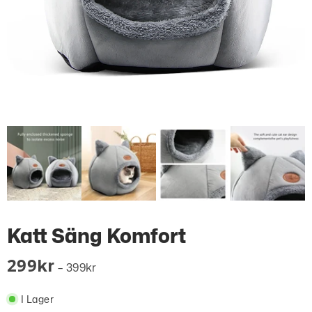
Katt Säng Komfort
299
Kr
–
399
Kr
I Lager