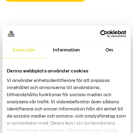
Produktbeskrivning
Samtycke
Information
Om
Katter Och Hundar Är Ju Också En Del Av Familjen – Och
Hemmet. Katt Säng Komfort Finns Det Mesta Din Pälskling
Kan Behöva För Att Trivas Med Livet Tillsammans Med
Dig.
Denna webbplats använder cookies
Gömställe Kattgrotta Säng – Ger Halvstängd Täckning,
Vi använder enhetsidentifierare för att anpassa
Erbjuder En Känsla Av Skyddat Skydd Men Också Andas,
innehållet och annonserna till användarna,
Känns Husdjuren Säker, Säker Och Mysig,
tillhandahålla funktioner för sociala medier och
analysera vår trafik. Vi vidarebefordrar även sådana
Material: 100% bomull
identifierare och annan information från din enhet till
Färg: grå kattgrottbädd
de sociala medier och annons- och analysföretag som
vi samarbetar med. Dessa kan i sin tur kombinera
informationen med annan information som du har