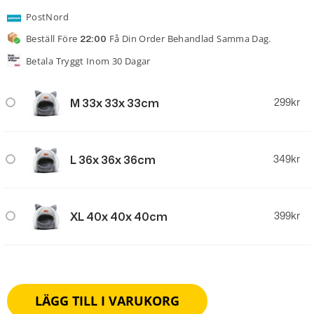
PostNord
Beställ Före
Få Din Order Behandlad Samma Dag.
22:00
Betala Tryggt Inom 30 Dagar
M 33x 33x 33cm
299
kr
L 36x 36x 36cm
349
kr
XL 40x 40x 40cm
399
kr
LÄGG TILL I VARUKORG