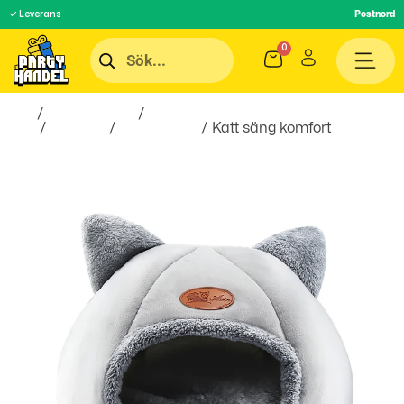
✓ Leverans
Postnord
Hem
/
Roliga Prylar
/
Hobby &
Fritid
/
Husdjur
/
Kattillbehör
/ Katt säng komfort