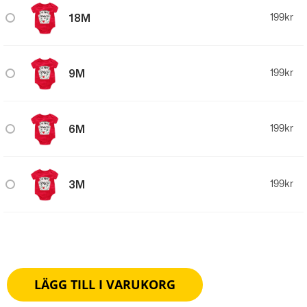
18M
199
kr
9M
199
kr
6M
199
kr
3M
199
kr
Storleksguide
LÄGG TILL I VARUKORG