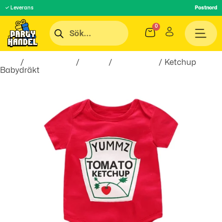
✓ Leverans
Postnord
Hem
/
Roliga Prylar
/
Kläder
/
Barnkläder
/ Ketchup
Babydräkt