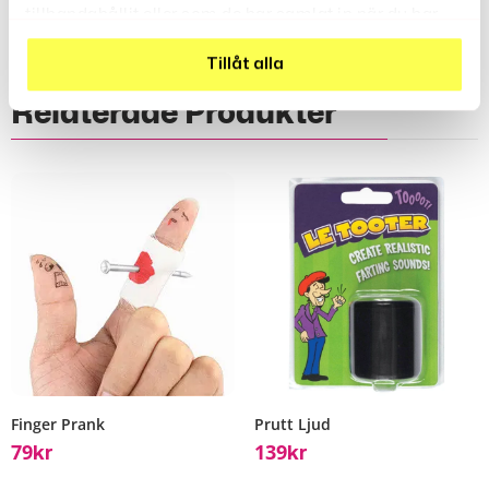
tillhandahållit eller som de har samlat in när du har
använt deras tjänster.
Tillåt alla
Relaterade Produkter
Finger Prank
Prutt Ljud
79
139
Kr
Kr