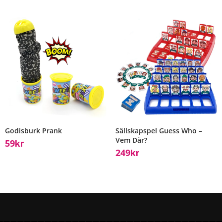
Godisburk Prank
Sällskapspel Guess Who –
Vem Där?
59
Kr
249
Kr