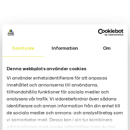
Produktbeskrivning
Ketchup Babydräkt Är En Rolig Och Unik Klädsel För Ditt
Samtycke
Information
Om
Lilla Barn. Denna Babydräkt Kommer Att Göra Att Ditt
Barn Sticker Ut I
Mängden Och Kommer Att Få Folk Att Skratta Och Le. Det
Denna webbplats använder cookies
Är Perfekt För Fester, Temafester Eller Bara En Vanlig Dag
Då Du Vill Se
Vi använder enhetsidentifierare för att anpassa
Ditt Barn Lite Extra Roligt.
innehållet och annonserna till användarna,
tillhandahålla funktioner för sociala medier och
Material: Bomull
analysera vår trafik. Vi vidarebefordrar även sådana
identifierare och annan information från din enhet till
de sociala medier och annons- och analysföretag som
Recensioner (0)
vi samarbetar med. Dessa kan i sin tur kombinera
informationen med annan information som du har