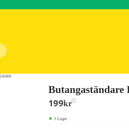
Kreativ
Butangaständare 
199
Kr
I Lager