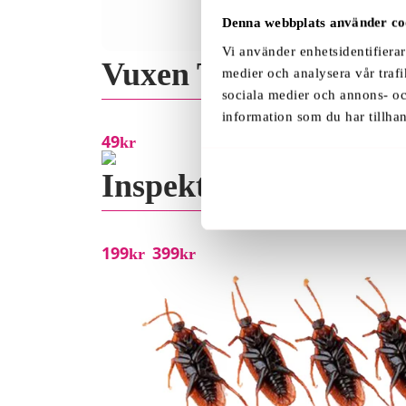
Denna webbplats använder co
Vi använder enhetsidentifierar
Vuxen Tärning
medier och analysera vår trafi
sociala medier och annons- o
information som du har tillhan
49
Kr
Inspektionskamera Va
199
399
Kr
Kr
–
Prisintervall:
Den
199kr
här
till
produkten
399kr
har
flera
varianter.
De
olika
alternativen
kan