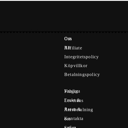
Om Oss
Bli Affiliate
Integritetspolicy
Köpvillkor
Betalningspolicy
Vanliga Frågor
Frakt & Leverans
Retur & Återbetalning
Kontakta oss
Spåra paket