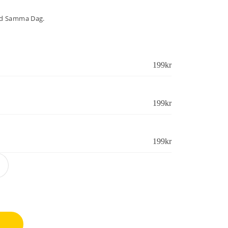
ad Samma Dag.
199
kr
199
kr
199
kr