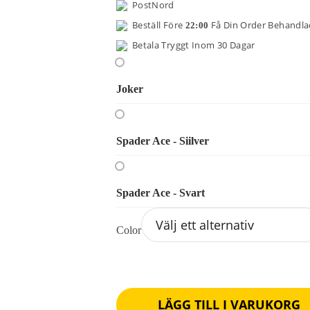
PostNord
Beställ Före
Få Din Order Behandl
22:00
Betala Tryggt Inom 30 Dagar
Joker
Spader Ace - Siilver
Spader Ace - Svart
Color
Rensa
LÄGG TILL I VARUKORG