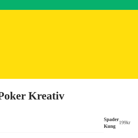
Poker Kreativ
Spader
199
kr
Kung