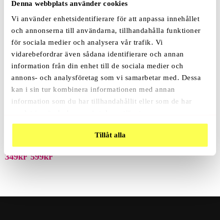
Relaterade Produkter
Denna webbplats använder cookies
Vi använder enhetsidentifierare för att anpassa innehållet
och annonserna till användarna, tillhandahålla funktioner
för sociala medier och analysera vår trafik. Vi
God Of War Mask
Tiger Mask
vidarebefordrar även sådana identifierare och annan
499
Kr
299
Kr
information från din enhet till de sociala medier och
annons- och analysföretag som vi samarbetar med. Dessa
kan i sin tur kombinera informationen med annan
information som du har tillhandahållit eller som de har
samlat in när du har använt deras tjänster.
Super Mario Dräkt Barn &
Kanin Mask Masquerade Deluxe
Vuxna
249
Kr
Tillåt alla
Betygsatt
349
Kr
599
Kr
–
5.00
av 5