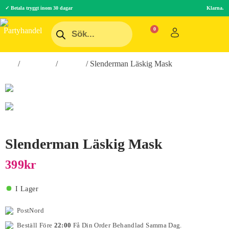
✓ Betala tryggt inom 30 dagar
Klarna.
Hem
/
Maskerad
/
Masker
/ Slenderman Läskig Mask
Slenderman Läskig Mask
399
Kr
I Lager
PostNord
Beställ Före
22:00
Få Din Order Behandlad Samma Dag.