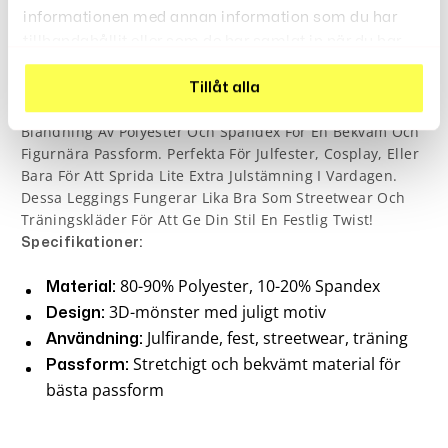
informationen med annan information som du har
Är De Perfekta
tillhandahållit eller som de har samlat in när du har
Leggings Juliga – 3D Mönster Tights
Tightsen För Att Addera En Lekfull Julkänsla Till Din Outfit!
använt deras tjänster.
Dessa Leggings Har Ett Unikt 3D-Mönster Inspirerat Av
Tillåt alla
Tomteälvor Och Är Tillverkade I En Mjuk Och Stretchig
Blandning Av Polyester Och Spandex För En Bekväm Och
Figurnära Passform. Perfekta För Julfester, Cosplay, Eller
Bara För Att Sprida Lite Extra Julstämning I Vardagen.
Dessa Leggings Fungerar Lika Bra Som Streetwear Och
Träningskläder För Att Ge Din Stil En Festlig Twist!
Specifikationer:
80-90% Polyester, 10-20% Spandex
Material:
3D-mönster med juligt motiv
Design:
Julfirande, fest, streetwear, träning
Användning:
Stretchigt och bekvämt material för
Passform:
bästa passform