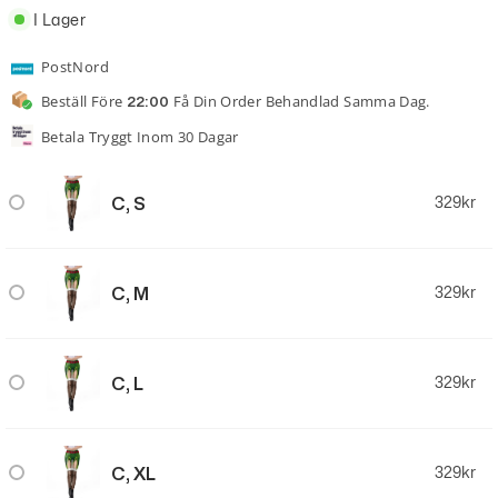
I Lager
PostNord
Beställ Före
Få Din Order Behandlad Samma Dag.
22:00
Betala Tryggt Inom 30 Dagar
C, S
329
kr
C, M
329
kr
C, L
329
kr
C, XL
329
kr