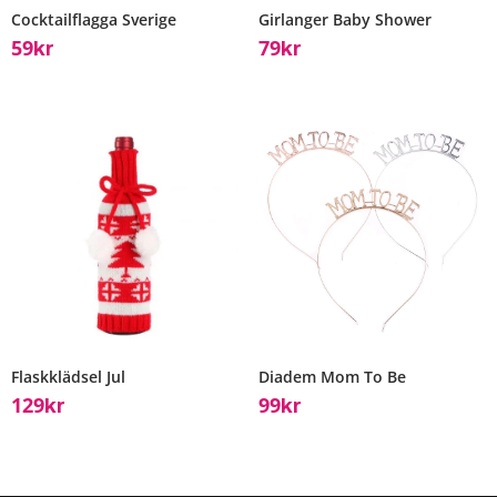
Cocktailflagga Sverige
Girlanger Baby Shower
59
79
Kr
Kr
Flaskklädsel Jul
Diadem Mom To Be
129
99
Kr
Kr