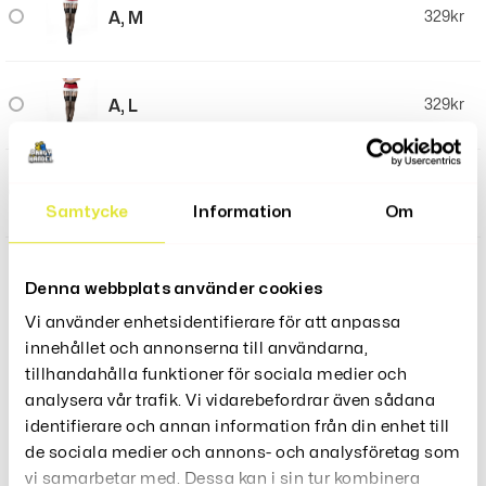
A, M
329
kr
A, L
329
kr
A, XL
329
kr
Samtycke
Information
Om
Denna webbplats använder cookies
LÄGG TILL I VARUKORG
Vi använder enhetsidentifierare för att anpassa
innehållet och annonserna till användarna,
tillhandahålla funktioner för sociala medier och
analysera vår trafik. Vi vidarebefordrar även sådana
identifierare och annan information från din enhet till
de sociala medier och annons- och analysföretag som
Produktbeskrivning
vi samarbetar med. Dessa kan i sin tur kombinera