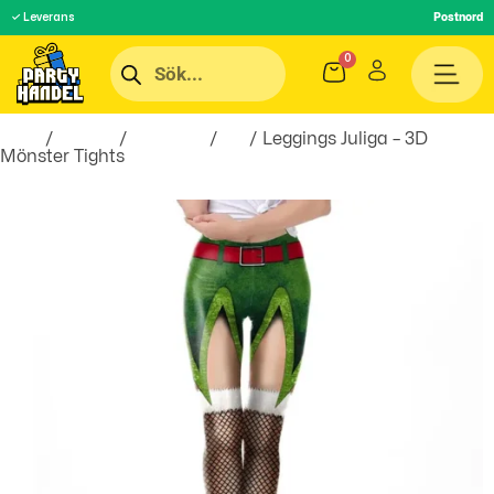
✓ Leverans
Postnord
Hem
/
Teman
/
Högtider
/
Jul
/ Leggings Juliga – 3D
Mönster Tights