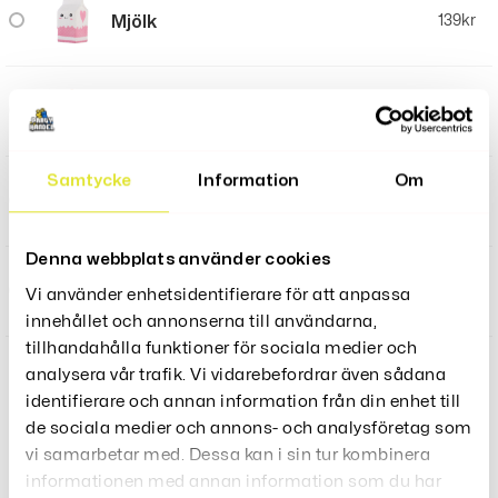
Mjölk
139
kr
Donut
139
kr
Samtycke
Information
Om
Vit Gräddig Kaffe
139
kr
Denna webbplats använder cookies
Hamburgare
139
kr
Vi använder enhetsidentifierare för att anpassa
innehållet och annonserna till användarna,
tillhandahålla funktioner för sociala medier och
analysera vår trafik. Vi vidarebefordrar även sådana
identifierare och annan information från din enhet till
LÄGG TILL I VARUKORG
de sociala medier och annons- och analysföretag som
vi samarbetar med. Dessa kan i sin tur kombinera
informationen med annan information som du har