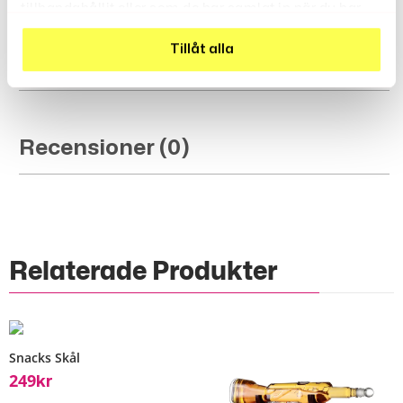
tillhandahållit eller som de har samlat in när du har
använt deras tjänster.
Tillåt alla
Produktbeskrivning
Recensioner (0)
Relaterade Produkter
Snacks Skål
249
Kr