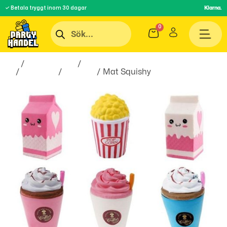
✓ Betala tryggt inom 30 dagar
Klarna.
Hem
/
Roliga Prylar
/
Spel &
Lek
/
Leksaker
/
Squishy
/ Mat Squishy