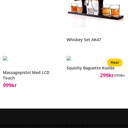
Whiskey Set AK47
Rea!
Squishy Baguette Kudde
Massagepistol Med LCD
299
399
Kr
Kr
Touch
999
Kr