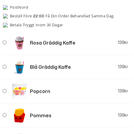
PostNord
Beställ Före
Få Din Order Behandlad Samma Dag.
22:00
Betala Tryggt Inom 30 Dagar
Rosa Gräddig Kaffe
139
kr
Blå Gräddig Kaffe
139
kr
Popcorn
139
kr
Pommes
139
kr