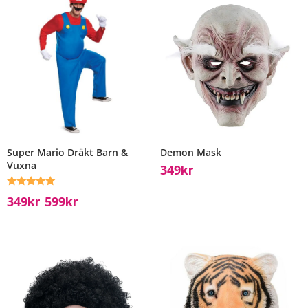
Super Mario Dräkt Barn &
Demon Mask
Vuxna
349
Kr
Betygsatt
349
599
Kr
Kr
–
5.00
av 5