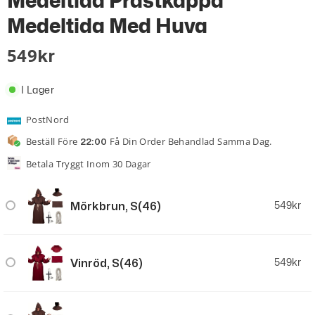
Medeltida Prästkappa
Medeltida Med Huva
549
Kr
I Lager
PostNord
Beställ Före
Få Din Order Behandlad Samma Dag.
22:00
Betala Tryggt Inom 30 Dagar
Mörkbrun, S(46)
549
kr
Vinröd, S(46)
549
kr