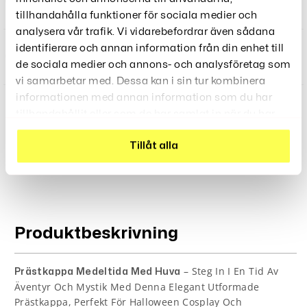
Svart, XL(52)
549
kr
tillhandahålla funktioner för sociala medier och
analysera vår trafik. Vi vidarebefordrar även sådana
identifierare och annan information från din enhet till
Svart, XXL(54)
549
kr
de sociala medier och annons- och analysföretag som
vi samarbetar med. Dessa kan i sin tur kombinera
informationen med annan information som du har
tillhandahållit eller som de har samlat in när du har
använt deras tjänster.
LÄGG TILL I VARUKORG
Tillåt alla
Produktbeskrivning
– Steg In I En Tid Av
Prästkappa Medeltida Med Huva
Äventyr Och Mystik Med Denna Elegant Utformade
Prästkappa, Perfekt För Halloween Cosplay Och