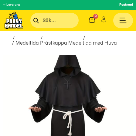
✓ Leverans
Postnord
Hem
/
Maskerad
/
Maskeradkläder
/
Maskeradkläder
män
/ Medeltida Prästkappa Medeltida med Huva