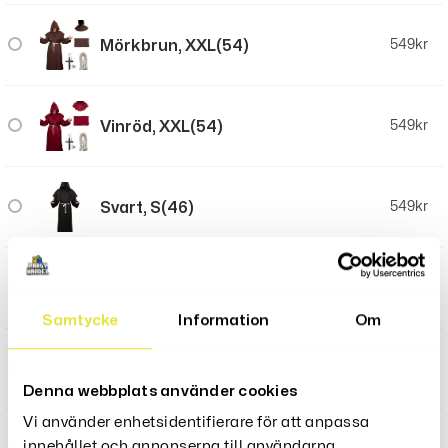
Mörkbrun, XXL(54)
549
kr
Vinröd, XXL(54)
549
kr
Svart, S(46)
549
kr
Svart, M(48)
549
kr
Samtycke
Information
Om
Svart, L(50)
549
kr
Denna webbplats använder cookies
Vi använder enhetsidentifierare för att anpassa
innehållet och annonserna till användarna,