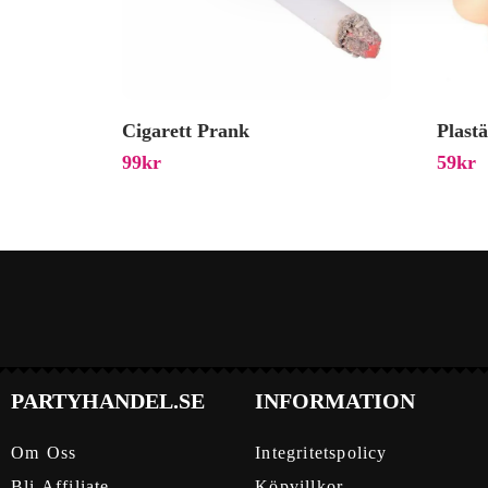
Cigarett Prank
Plast
99
Kr
59
Kr
PARTYHANDEL.SE
INFORMATION
Om Oss
Integritetspolicy
Bli Affiliate
Köpvillkor