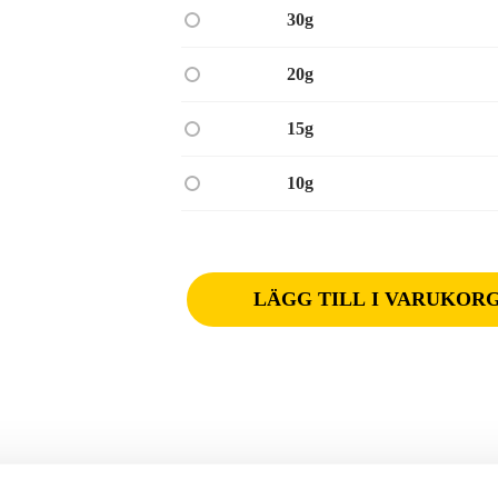
30g
20g
15g
10g
LÄGG TILL I VARUKOR