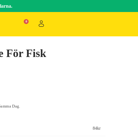
larna.
e För Fisk
 Samma Dag.
84
kr