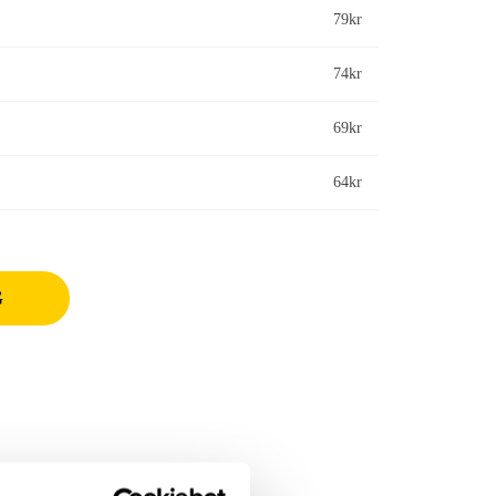
79
kr
74
kr
69
kr
64
kr
G