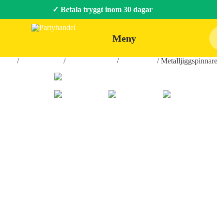
✓ Betala tryggt inom 30 dagar
Meny
Hem
/
Roliga Prylar
/
Hobby & Fritid
/
Fiskeprylar
/ Metalljiggspinnare