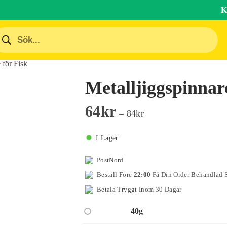
K
 för Fisk
Metalljiggspinnar
64
Kr
–
84
Kr
I Lager
PostNord
Beställ Före
22:00
Få Din Order Behandlad
Betala Tryggt Inom 30 Dagar
40g