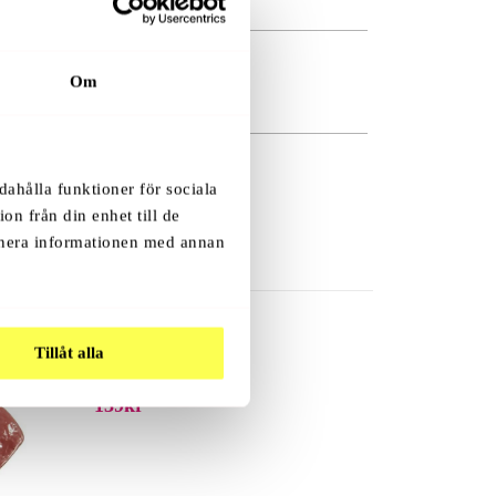
Om
dahålla funktioner för sociala
on från din enhet till de
inera informationen med annan
.
Tillåt alla
Uno
139
Kr