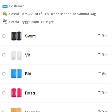
PostNord
Beställ Före
Få Din Order Behandlad Samma Dag.
22:00
Betala Tryggt Inom 30 Dagar
Svart
749
kr
Vit
749
kr
Blå
749
kr
Rosa
749
kr