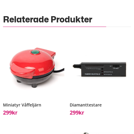
Relaterade Produkter
Miniatyr Våffeljärn
Diamanttestare
299
299
Kr
Kr