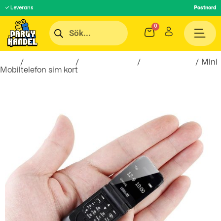
✓ Leverans
Postnord
Hem
/
Roliga Prylar
/
Hobby & Fritid
/
Smarta saker
/ Mini
Mobiltelefon sim kort