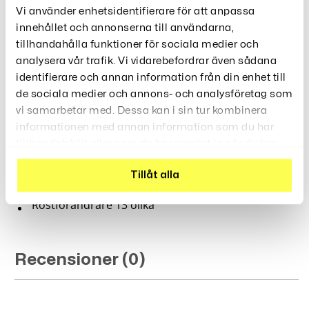
Eller Om Du Vill Ha En Smidig Telefon Med De Mest
Vi använder enhetsidentifierare för att anpassa
Nödvändiga Funktionerna.
innehållet och annonserna till användarna,
tillhandahålla funktioner för sociala medier och
Nätverk 2G-nätverk
analysera vår trafik. Vi vidarebefordrar även sådana
Skärm OLED 0,66 tum Storlek
identifierare och annan information från din enhet till
Längd 44mm * Bredd24mm
de sociala medier och annons- och analysföretag som
Höjd 16mm
vi samarbetar med. Dessa kan i sin tur kombinera
vikt 18,5 g
informationen med annan information som du har
Simkort Mirco Sim-kort
tillhandahållit eller som de har samlat in när du har
Batteri 300mAh längsta standby-batteri 4-5
använt deras tjänster.
timmar samtalstid
Tillåt alla
Voice-högtalare
Röstförändrare 13 olika
Recensioner (0)