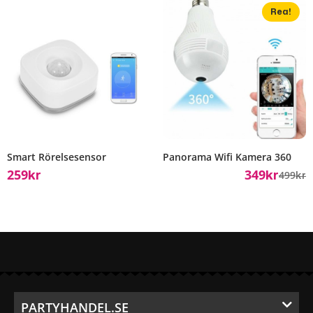
Rea!
Smart Rörelsesensor
Panorama Wifi Kamera 360
259
349
499
Kr
Kr
Kr
PARTYHANDEL.SE