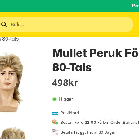
Po
 80-tals
Mullet Peruk Fö
80-Tals
498
Kr
I Lager
PostNord
Beställ Före
Få Din Order Behand
22:00
Betala Tryggt Inom 30 Dagar