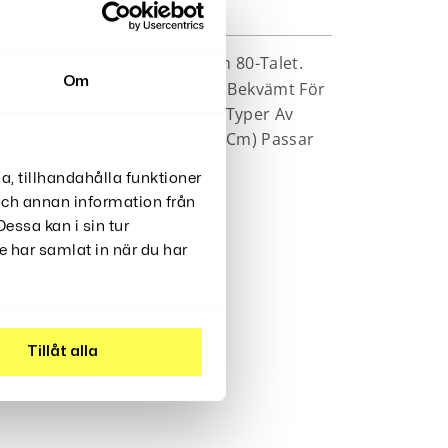
niska Utseendet Från 70- Och 80-Talet.
Om
iber Som Är Både Hållbart Och Bekvämt För
et Gör Den Idealisk För Alla Typer Av
erbar Hättstorlek (omkrets 57 Cm) Passar
a, tillhandahålla funktioner
 och annan information från
essa kan i sin tur
 har samlat in när du har
Tillåt alla