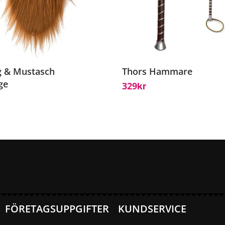
g & Mustasch
Thors Hammare
ge
329
Kr
FÖRETAGSUPPGIFTER
KUNDSERVICE