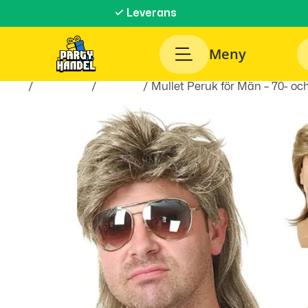
✓ Leverans
Meny
Hem
/
Maskerad
/
Peruker
/ Mullet Peruk för Män – 70- och