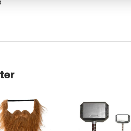
)
ter