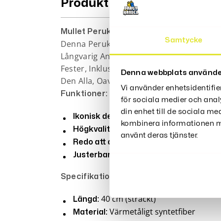
Produktbeskrivning
Mullet Peruk För Män – 70- Och 80-Tals
Samtycke
Denna Peruk, Med En Sträckt Längd På 40 
Långvarig Användning. Peruken Är Förfor
Fester, Inklusive 80-Talsdiskon, Hallowe
Denna webbplats använde
Den Alla, Oavsett Ålder Eller Kön.
Vi använder enhetsidentifie
Funktioner:
för sociala medier och anal
din enhet till de sociala m
Återskapar det klassiska
Ikonisk design:
kombinera informationen me
Tillverkad av v
Högkvalitativt material:
använt deras tjänster.
Förformad peruk som
Redo att användas:
Passar alla med en j
Justerbar storlek:
Specifikationer:
40 cm (sträckt)
Längd:
Värmetåligt syntetfiber
Material: