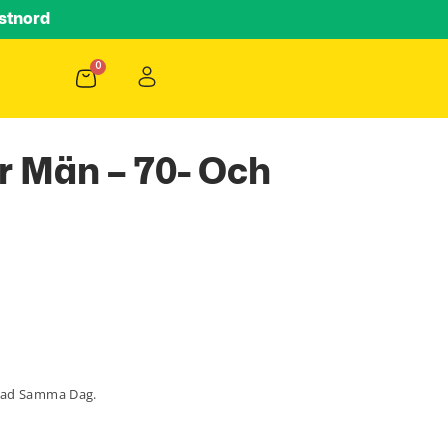
stnord
r Män – 70- Och
lad Samma Dag.