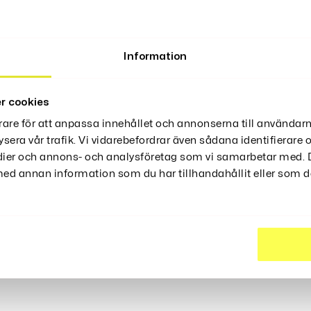
Är Den Perfekta Accessoaren För Att Återuppleva Det Iko
Information
Cm, Är Tillverkad Av Högkvalitativt Värmetåligt Syntetf
mad Och Redo Att Användas Direkt Ur Förpackningen, Vilk
en, Julfester, Rockkonserter Och Mycket Mer. Med En Just
r cookies
rare för att anpassa innehållet och annonserna till användarn
ysera vår trafik. Vi vidarebefordrar även sådana identifierare
edier och annons- och analysföretag som vi samarbetar med. D
 mullet-utseendet från 70- och 80-talet.
d annan information som du har tillhandahållit eller som de
ärmetåligt syntetfiber för långvarig användning.
 är enkel att styla direkt ur förpackningen.
usterbar hätta på 57 cm i omkrets.