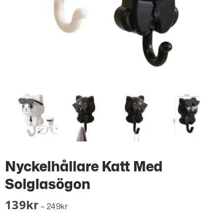
Nyckelhållare Katt Med
Solglasögon
139
Kr
–
249
Kr