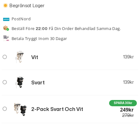
Begränsat Lager
PostNord
Beställ Före
Få Din Order Behandlad Samma Dag.
22:00
Betala Tryggt Inom 30 Dagar
Vit
139
kr
Svart
139
kr
SPARA 30kr
249
2-Pack Svart Och Vit
Kr
279
kr