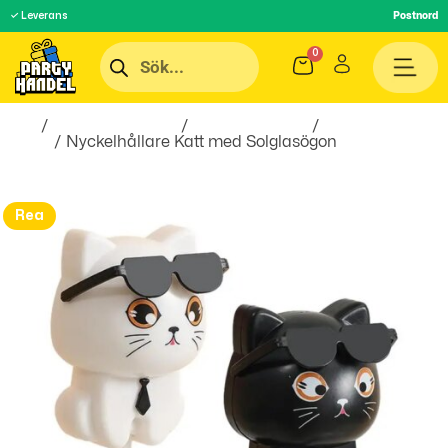
✓ Leverans
Postnord
Hem
/
Inredningsprylar
/
Hem & Hushåll
/
Hängare &
Krokar
/ Nyckelhållare Katt med Solglasögon
Rea