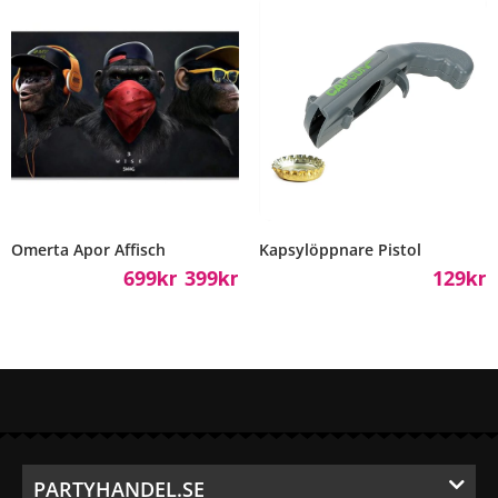
Omerta Apor Affisch
Kapsylöppnare Pistol
699
399
129
Kr
Kr
Kr
–
PARTYHANDEL.SE