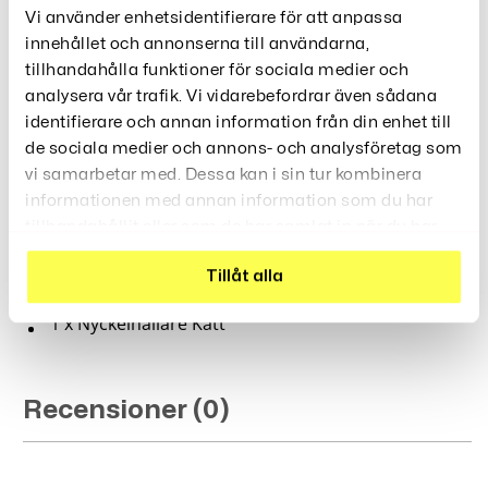
Med Stil Och Ett Leende!
Vi använder enhetsidentifierare för att anpassa
Specifikationer:
innehållet och annonserna till användarna,
tillhandahålla funktioner för sociala medier och
Nyckelhållare Katt med
Produktnamn:
analysera vår trafik. Vi vidarebefordrar även sådana
Solglasögon
identifierare och annan information från din enhet till
Ca 4,5 x 8,5 cm
Storlek:
de sociala medier och annons- och analysföretag som
ABS
Material:
vi samarbetar med. Dessa kan i sin tur kombinera
10 kg
Maximal belastning:
informationen med annan information som du har
23 g
tillhandahållit eller som de har samlat in när du har
Vikt:
använt deras tjänster.
Tillåt alla
Produktlista:
1 x Nyckelhållare Katt
Recensioner (0)