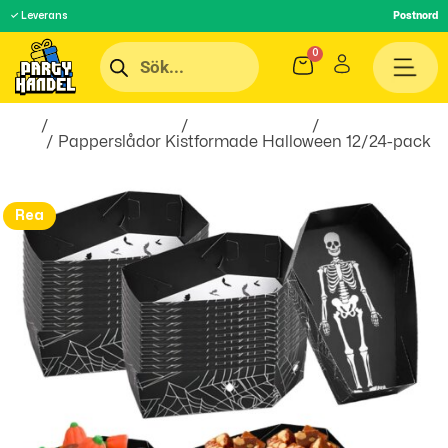
✓ Leverans
Postnord
Hem
/
Inredningsprylar
/
Hem & Hushåll
/
Till
Köket
/ Papperslådor Kistformade Halloween 12/24-pack
Rea