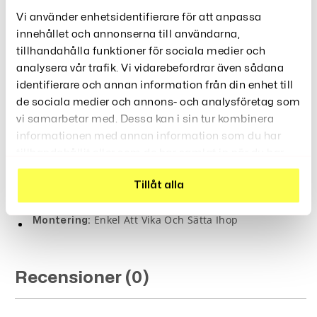
Godsaker På Plats.
Vi använder enhetsidentifierare för att anpassa
Specifikationer
innehållet och annonserna till användarna,
tillhandahålla funktioner för sociala medier och
Papperslådor Kistformade Halloween 12/24-
Produkt:
analysera vår trafik. Vi vidarebefordrar även sådana
Pack
identifierare och annan information från din enhet till
Papp/Paperboard
Material:
de sociala medier och annons- och analysföretag som
Ca 25,8 X 21 X 16 Cm
Storlek:
vi samarbetar med. Dessa kan i sin tur kombinera
Kistformad Med Halloweenmotiv (skelett,
Design:
informationen med annan information som du har
Pumpa, Fladdermöss)
tillhandahållit eller som de har samlat in när du har
Välj Mellan 12-Pack Eller 24-Pack
Antal:
använt deras tjänster.
Godis, Snacks, Småkakor,
Tillåt alla
Användning:
Festdekoration
Enkel Att Vika Och Sätta Ihop
Montering:
Recensioner (0)