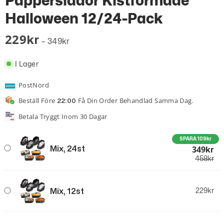
Papperslådor Kistformade
Halloween 12/24-Pack
229
Kr
–
349
Kr
I Lager
PostNord
Beställ Före
Få Din Order Behandlad Samma Dag.
22:00
Betala Tryggt Inom 30 Dagar
SPARA 109kr
349
Mix, 24st
Kr
458
kr
Mix, 12st
229
kr