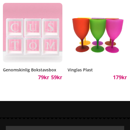
Genomskinlig Bokstavsbox
Vinglas Plast
79
59
179
Kr
Kr
Kr
–