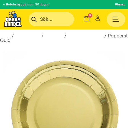
✓ Betala tryggt inom 30 dagar
Klarna.
Hem
/
Festartiklar
/
Dukning
/
Engångstallrikar
/ Pappersta
Guld