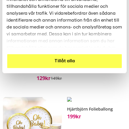
tillhandahålla funktioner för sociala medier och
Rea!
analysera vår trafik. Vi vidarebefordrar även sådana
Folieballong Krona Guld
identifierare och annan information från din enhet till
99
Kr
de sociala medier och annons- och analysföretag som
vi samarbetar med. Dessa kan i sin tur kombinera
informationen med annan information som du har
tillhandahållit eller som de har samlat in när du har
använt deras tjänster.
Tillåt alla
Folieballong Spelkontroll
129
149
Kr
Kr
Hjärtbjörn Folieballong
199
Kr