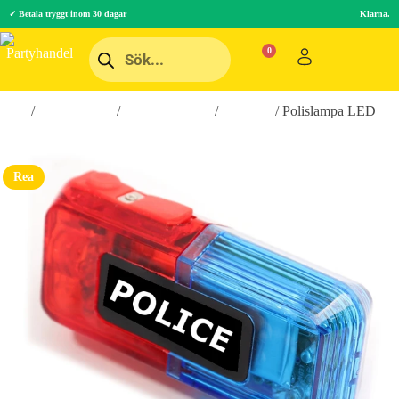
✓ Betala tryggt inom 30 dagar
Klarna.
Hem
/
Roliga Prylar
/
Hobby & Fritid
/
Till bilen
/ Polislampa LED
Rea