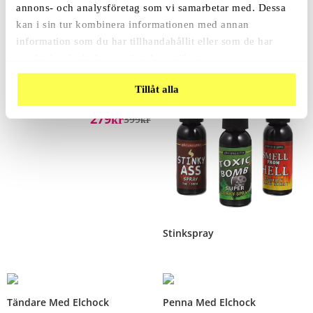
annons- och analysföretag som vi samarbetar med. Dessa
kan i sin tur kombinera informationen med annan
Relaterade Produkter
information som du har tillhandahållit eller som de har
samlat in när du har använt deras tjänster.
Rea!
Tillåt alla
Radiostyrd Råtta
279
Kr
399
Kr
Stinkspray
Tändare Med Elchock
Penna Med Elchock