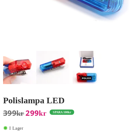
Polislampa LED
399
299
Kr
Kr
SPARA
100
kr
I Lager