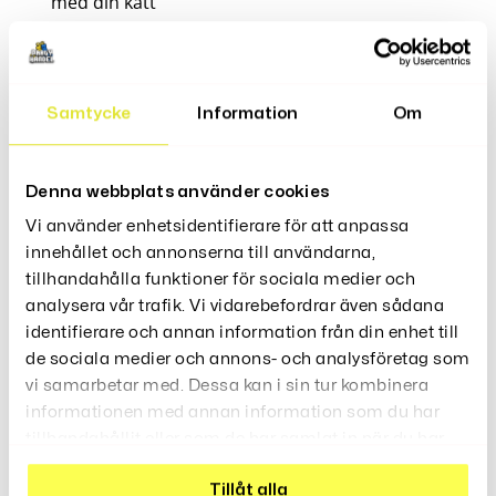
med din katt
Fjärrkontroll för bekväm styrning
Musen drivs med 3 x 1,5 V AAA-batterier (batteri
medföljer ej)
Kontroll drivs av 2 x 1,5 V AA-batterier (batteri
Samtycke
Information
Om
medföljer ej)
Storlek: Längd 13 cm, inkl. svans 18 cm. Bredd 9
Denna webbplats använder cookies
cm.
Färg: Grå
Vi använder enhetsidentifierare för att anpassa
innehållet och annonserna till användarna,
tillhandahålla funktioner för sociala medier och
analysera vår trafik. Vi vidarebefordrar även sådana
Recensioner (0)
identifierare och annan information från din enhet till
de sociala medier och annons- och analysföretag som
vi samarbetar med. Dessa kan i sin tur kombinera
informationen med annan information som du har
tillhandahållit eller som de har samlat in när du har
använt deras tjänster.
Relaterade Produkter
Tillåt alla