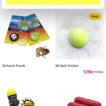
Rea!
Elchock Prank
3D Boll Sticker
129
159
Kr
Kr