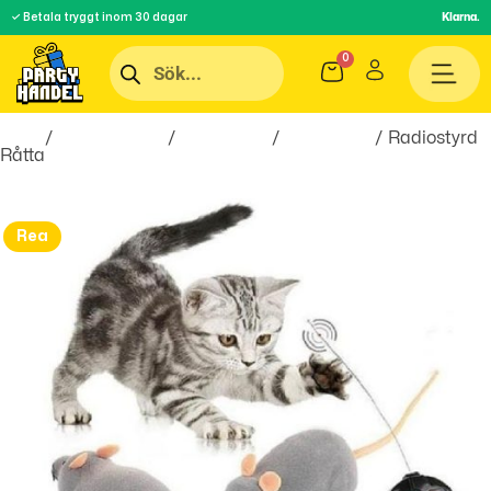
✓ Betala tryggt inom 30 dagar
Klarna.
Hem
/
Roliga Prylar
/
Spel & Lek
/
Radiostyrt
/ Radiostyrd
Råtta
Rea