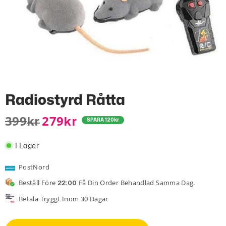
Radiostyrd Råtta
399
279
Kr
Kr
SPARA
120
kr
I Lager
PostNord
Beställ Före
Få Din Order Behandlad Samma Dag.
22:00
Betala Tryggt Inom 30 Dagar