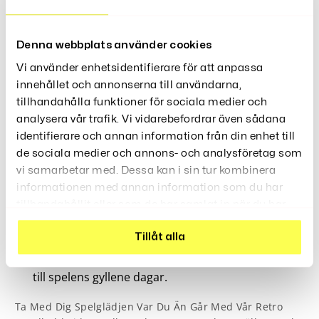
Språng, Och Dess Retrostil Ger En Charmig Touch Till Din
Spelupplevelse.
Denna webbplats använder cookies
Funktioner:
Vi använder enhetsidentifierare för att anpassa
: Ett omfattande bibliotek
10 000 Spel Inkluderade
innehållet och annonserna till användarna,
av klassiska spel för oändlig underhållning.
tillhandahålla funktioner för sociala medier och
: Ger skarpa och livfulla bilder
3,5 Tum IPS Skärm
analysera vår trafik. Vi vidarebefordrar även sådana
för en optimal spelupplevelse.
identifierare och annan information från din enhet till
: Välj mellan två lagringsalternativ för att
64GB
de sociala medier och annons- och analysföretag som
passa dina behov.
vi samarbetar med. Dessa kan i sin tur kombinera
: Stabilt och pålitligt operativsystem
Linux System
informationen med annan information som du har
för smidig spelprestanda.
tillhandahållit eller som de har samlat in när du har
: Kompakt och lätt, perfekt för spel
använt deras tjänster.
Bärbar Design
Tillåt alla
på språng.
: En charmig design som tar dig tillbaka
Retro Stil
till spelens gyllene dagar.
Ta Med Dig Spelglädjen Var Du Än Går Med Vår Retro