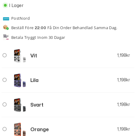
I Lager
PostNord
Beställ Före
Få Din Order Behandlad Samma Dag.
22:00
Betala Tryggt Inom 30 Dagar
Vit
1,198
kr
Lila
1,198
kr
Svart
1,198
kr
Orange
1,198
kr