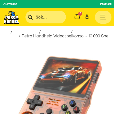
✓ Leverans
Postnord
Hem
/
Roliga Prylar
/
Hobby & Fritid
/
Camping &
Friluftsliv
/ Retro Handheld Videospelkonsol – 10 000 Spel