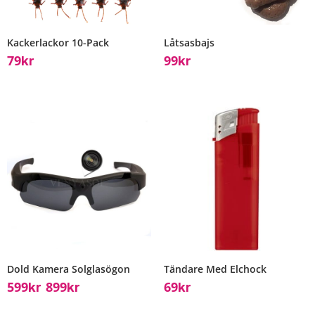
Kackerlackor 10-Pack
Låtsasbajs
79
99
Kr
Kr
Dold Kamera Solglasögon
Tändare Med Elchock
599
899
69
Kr
Kr
Kr
–