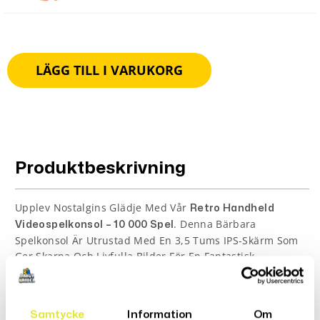
LÄGG TILL I VARUKORG
Produktbeskrivning
Upplev Nostalgins Glädje Med Vår
Retro Handheld
. Denna Bärbara
Videospelkonsol – 10 000 Spel
Spelkonsol Är Utrustad Med En 3,5 Tums IPS-Skärm Som
Ger Skarpa Och Livfulla Bilder För En Fantastisk
Spelupplevelse. Med Linux-Systemet Och Ett
Lagringsutrymme På 64GB Eller 128GB, Har Du Tillgång
Till Över 10 000 Klassiska Spel Direkt Ur Lådan. Den
Samtycke
Information
Om
Kompakta Och Lätta Designen Gör Den Perfekt För Spel På