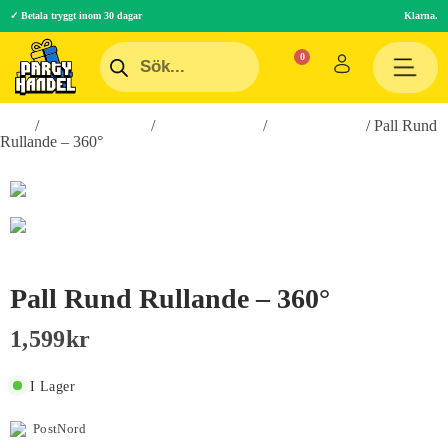
✓ Betala tryggt inom 30 dagar
Klarna.
Hem
/
Inredningsprylar
/
Hem & Hushåll
/
Heminredning
/ Pall Rund
Rullande – 360°
Pall Rund Rullande – 360°
1,599
Kr
I Lager
PostNord