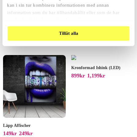
kan i sin tur kombinera informationen med annan
information som du har tillhandahållit eller som de har
samlat in när du har använt deras tjänster.
Bad Girl Affisch
Stilig Apa Affisch
Tillåt alla
129
Kr
229
Kr
399
Kr
–
Kronformad Ishink (LED)
899
Kr
1,199
Kr
–
Läpp Affischer
149
Kr
249
Kr
–