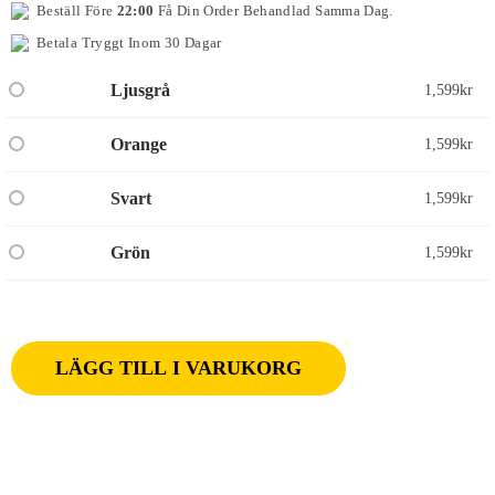
Beställ Före
22:00
Få Din Order Behandlad Samma Dag.
Betala Tryggt Inom 30 Dagar
Ljusgrå
1,599
kr
Orange
1,599
kr
Svart
1,599
kr
Grön
1,599
kr
LÄGG TILL I VARUKORG