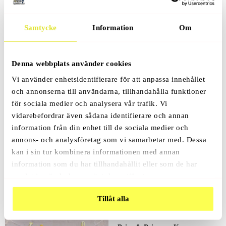
Samtycke
Information
Om
Produktbeskrivning
Denna webbplats använder cookies
Vi använder enhetsidentifierare för att anpassa innehållet
och annonserna till användarna, tillhandahålla funktioner
för sociala medier och analysera vår trafik. Vi
Recensioner (0)
vidarebefordrar även sådana identifierare och annan
information från din enhet till de sociala medier och
annons- och analysföretag som vi samarbetar med. Dessa
kan i sin tur kombinera informationen med annan
information som du har tillhandahållit eller som de har
Relaterade Produkter
samlat in när du har använt deras tjänster.
Tillåt alla