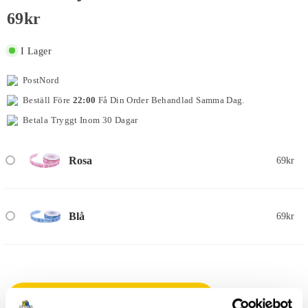
69
Kr
I Lager
PostNord
Beställ Före
22:00
Få Din Order Behandlad Samma Dag.
Betala Tryggt Inom 30 Dagar
Rosa
69
kr
Blå
69
kr
LÄGG TILL I VARUKORG