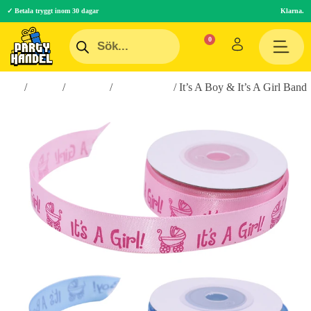
✓ Betala tryggt inom 30 dagar
Klarna.
Hem
/
Teman
/
Högtider
/
Babyshower
/ It’s A Boy & It’s A Girl Band