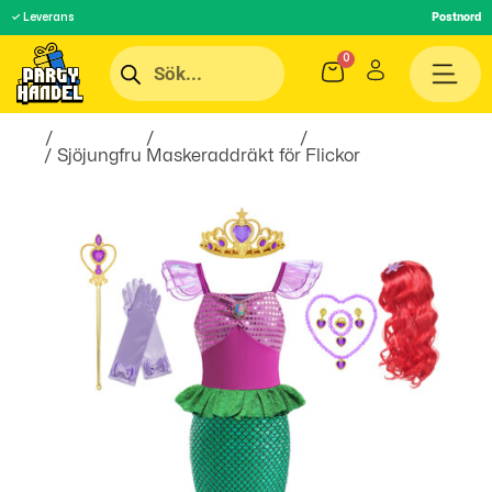
✓ Leverans
Postnord
Hem
/
Maskerad
/
Maskeradkläder
/
Maskeradkläder
barn
/ Sjöjungfru Maskeraddräkt för Flickor