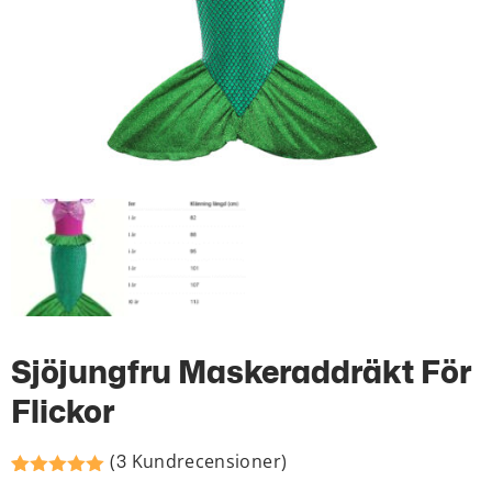
Sjöjungfru Maskeraddräkt För
Flickor
(
Kundrecensioner)
3
Betygsatt
2