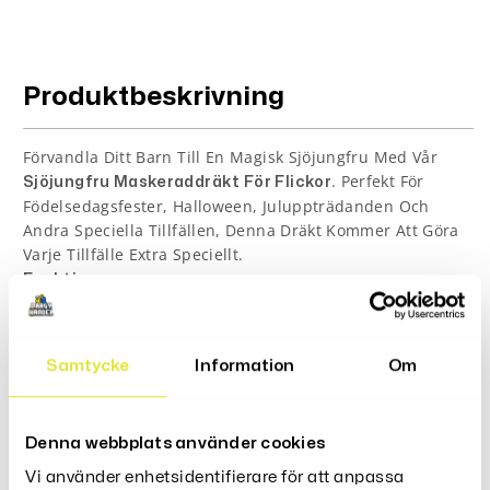
Produktbeskrivning
Förvandla Ditt Barn Till En Magisk Sjöjungfru Med Vår
. Perfekt För
Sjöjungfru Maskeraddräkt För Flickor
Födelsedagsfester, Halloween, Juluppträdanden Och
Andra Speciella Tillfällen, Denna Dräkt Kommer Att Göra
Varje Tillfälle Extra Speciellt.
Funktioner:
Inspirerad av sjöjungfrur, med
Magisk Design:
skimrande material och vackra detaljer som
Samtycke
Information
Om
skapar en förtrollande look.
Innehåller allt ditt barn behöver för
Komplett Set:
att bli en sjöjungfru, inklusive en vacker topp och
Denna webbplats använder cookies
en matchande kjol med fiskskärtsdetaljer.
Vi använder enhetsidentifierare för att anpassa