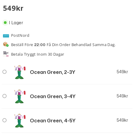
av 5
5.00
549
Kr
baserat på
kundrecensioner
I Lager
PostNord
Beställ Före
Få Din Order Behandlad Samma Dag.
22:00
Betala Tryggt Inom 30 Dagar
Ocean Green, 2-3Y
549
kr
Ocean Green, 3-4Y
549
kr
Ocean Green, 4-5Y
549
kr