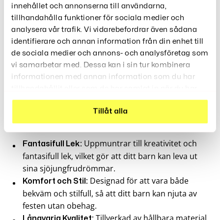
Tillverkad av mjuka och
Högkvalitativa Material:
innehållet och annonserna till användarna,
bekväma material som är skonsamma mot huden
tillhandahålla funktioner för sociala medier och
och gör att ditt barn kan röra sig fritt och
analysera vår trafik. Vi vidarebefordrar även sådana
bekvämt.
identifierare och annan information från din enhet till
Enkel att ta på och av, vilket gör
Lätt att Använda:
de sociala medier och annons- och analysföretag som
det bekvämt för både barn och föräldrar.
vi samarbetar med. Dessa kan i sin tur kombinera
Idealisk för
Perfekt för Många Tillfällen:
informationen med annan information som du har
födelsedagsfester, Halloween, juluppträdanden,
tillhandahållit eller som de har samlat in när du har
maskerader och andra festligheter.
använt deras tjänster.
Tillåt alla
Fördelar:
Uppmuntrar till kreativitet och
Fantasifull Lek:
fantasifull lek, vilket gör att ditt barn kan leva ut
sina sjöjungfrudrömmar.
Designad för att vara både
Komfort och Stil:
bekväm och stilfull, så att ditt barn kan njuta av
festen utan obehag.
Tillverkad av hållbara material
Långvarig Kvalitet: