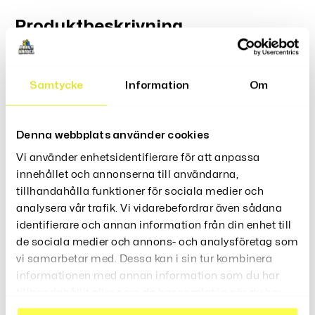
Produktbeskrivning
Smart LED Nattlampa RGB Skrivbordslampa Är En
Innovativ Belysning Perfekt För Spelrum, Sovrum Och Som
Samtycke
Information
Om
En Dekorativ Nattlampa.
Den Har RGB-Färger Och Kan Ställas In Med En Bluetooth-
App, Förinställda Scenlägen, Musiklägen, Dimning,
Denna webbplats använder cookies
Hastighet, Musik/ljudaktivering
Vi använder enhetsidentifierare för att anpassa
Musikläge Ljuset kan slå takten till musiken
innehållet och annonserna till användarna,
tillhandahålla funktioner för sociala medier och
analysera vår trafik. Vi vidarebefordrar även sådana
identifierare och annan information från din enhet till
Recensioner (0)
de sociala medier och annons- och analysföretag som
vi samarbetar med. Dessa kan i sin tur kombinera
informationen med annan information som du har
tillhandahållit eller som de har samlat in när du har
använt deras tjänster.