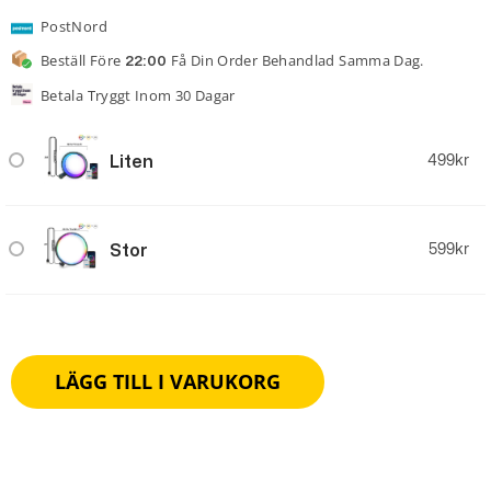
PostNord
Beställ Före
Få Din Order Behandlad Samma Dag.
22:00
Betala Tryggt Inom 30 Dagar
Liten
499
kr
Stor
599
kr
LÄGG TILL I VARUKORG