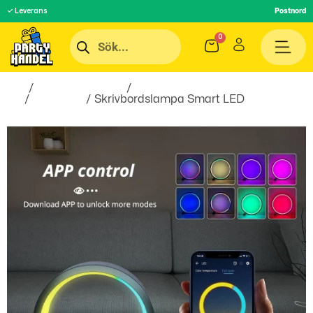
✓ Leverans
Postnord
Hem
/
Inredningsprylar
/
Gaming
rum
/
Skrivbord
/ Skrivbordslampa Smart LED