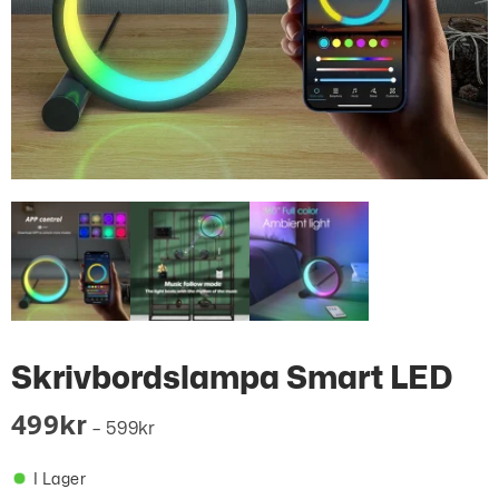
Skrivbordslampa Smart LED
499
Kr
–
599
Kr
I Lager