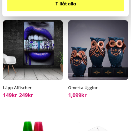
Relaterade Produkter
Tillåt alla
Läpp Affischer
Omerta Ugglor
149
249
1,099
Kr
Kr
Kr
–