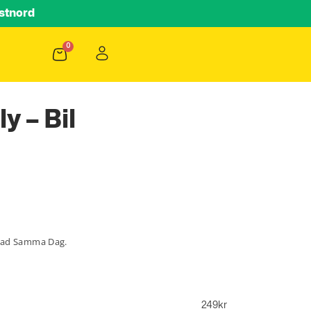
stnord
y – Bil
lad Samma Dag.
249
kr