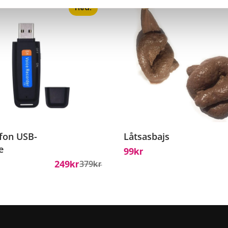
Rea!
fon USB-
Låtsasbajs
e
99
Kr
249
379
Kr
Kr