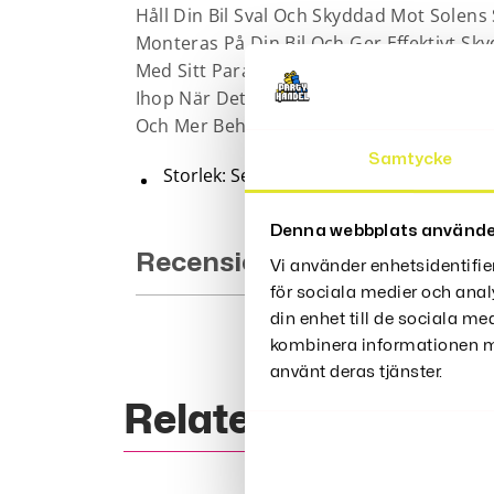
Håll Din Bil Sval Och Skyddad Mot Solens 
Monteras På Din Bil Och Ger Effektivt Sk
Med Sitt Paraplyliknande Designkoncept E
Ihop När Det Inte Används. Den Reflekter
Och Mer Behaglig Miljö.
Samtycke
Storlek: Se bild
Denna webbplats använde
Recensioner (0)
Vi använder enhetsidentifie
för sociala medier och anal
din enhet till de sociala m
kombinera informationen me
använt deras tjänster.
Relaterade Produk