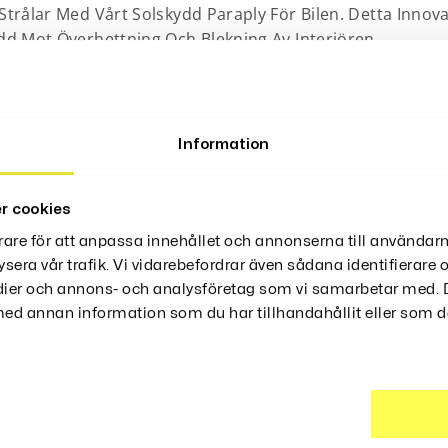
Strålar Med Vårt Solskydd Paraply För Bilen. Detta Innova
ydd Mot Överhettning Och Blekning Av Interiören.
rbjuder Detta Solskydd En Större Täckning Än Traditione
ande Ytan Avvisar Solens Strålar Och Minskar Därmed Värm
Information
r cookies
rare för att anpassa innehållet och annonserna till användarn
ysera vår trafik. Vi vidarebefordrar även sådana identifierare
edier och annons- och analysföretag som vi samarbetar med. D
d annan information som du har tillhandahållit eller som de
ter