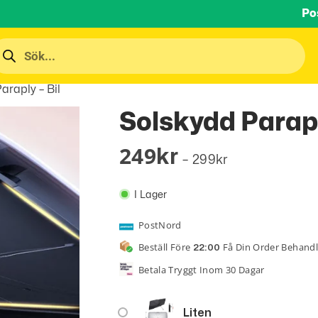
Po
araply – Bil
Solskydd Parapl
249
Kr
–
299
Kr
I Lager
PostNord
Beställ Före
Få Din Order Behand
22:00
Betala Tryggt Inom 30 Dagar
Liten