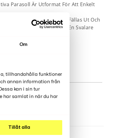
tiva Parasoll Är Utformat För Att Enkelt
lla Solskydd Och Kan Enkelt Fällas Ut Och
en Inne I Bilen, Vilket Ger En Svalare
Om
a, tillhandahålla funktioner
 och annan information från
essa kan i sin tur
 har samlat in när du har
Tillåt alla