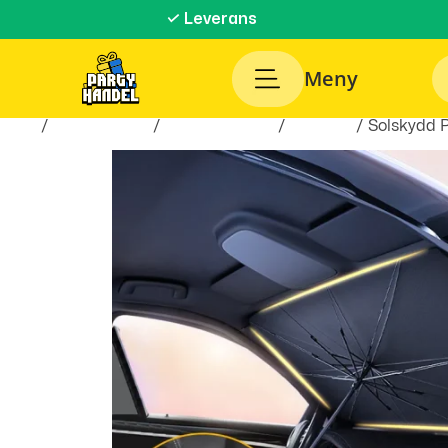
✓ Leverans
Meny
Hem
/
Roliga Prylar
/
Hobby & Fritid
/
Till bilen
/ Solskydd P