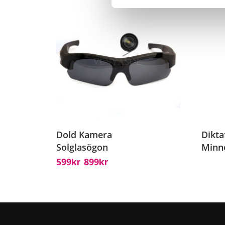
Dold Kamera
Dikta
Solglasögon
Minn
599
899
Kr
Kr
–