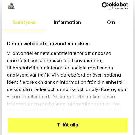
Leksakshänderna, Du Är En Superhjälte. De Stora
Plyschhänderna Gör Att Du Ser Ut Som En Superhjälte I
Filmen. Det Är Väldigt Coolt!
Samtycke
Information
Om
Storlek One-Size
Passar alla åldrar
2x Handskar
Denna webbplats använder cookies
Vi använder enhetsidentifierare för att anpassa
innehållet och annonserna till användarna,
tillhandahålla funktioner för sociala medier och
Recensioner (0)
analysera vår trafik. Vi vidarebefordrar även sådana
identifierare och annan information från din enhet till
de sociala medier och annons- och analysföretag som
vi samarbetar med. Dessa kan i sin tur kombinera
informationen med annan information som du har
tillhandahållit eller som de har samlat in när du har
Relaterade Produkter
använt deras tjänster.
Tillåt alla