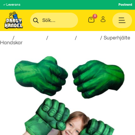
✓ Leverans
Postnord
Hem
/
Roliga Prylar
/
Spel & Lek
/
Leksaker
/ Superhjälte
Handskar