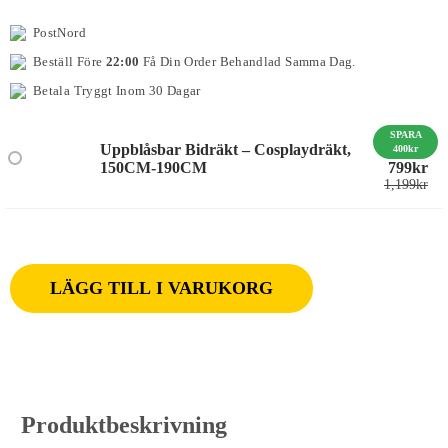
PostNord
Beställ Före
22:00
Få Din Order Behandlad Samma Dag.
Betala Tryggt Inom 30 Dagar
SPARA
Uppblåsbar Bidräkt – Cosplaydräkt,
400kr
150CM-190CM
799
Kr
1,199
kr
LÄGG TILL I VARUKORG
Produktbeskrivning