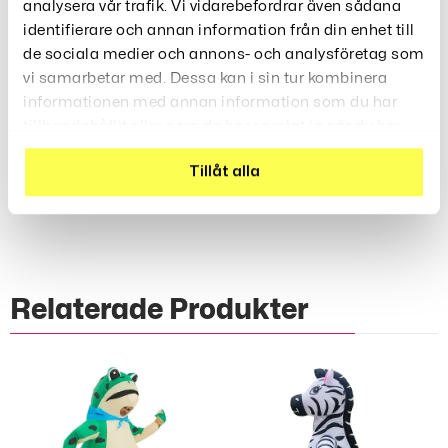
analysera vår trafik. Vi vidarebefordrar även sådana
Vikt: cirka 700 gram Ingår: Kläder, fläkt, batterilåda
identifierare och annan information från din enhet till
Storlek: Passar personer med en höjd på 150-190
de sociala medier och annons- och analysföretag som
cm
vi samarbetar med. Dessa kan i sin tur kombinera
informationen med annan information som du har
tillhandahållit eller som de har samlat in när du har
använt deras tjänster.
Recensioner (0)
Tillåt alla
Relaterade Produkter