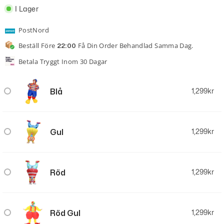
I Lager
PostNord
Beställ Före
Få Din Order Behandlad Samma Dag.
22:00
Betala Tryggt Inom 30 Dagar
Blå
1,299
kr
Gul
1,299
kr
Röd
1,299
kr
Röd Gul
1,299
kr