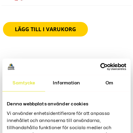
LÄGG TILL I VARUKORG
Produktbeskrivning
Samtycke
Information
Om
Låt Ditt Inre Clown Glänsa Med Denna Uppblåsbar
Maskotkostym Clown! Perfekt För Festliga Tillfällen Som
Halloween, Födelsedagsfester Eller Karnevaler. Med En
Denna webbplats använder cookies
Enkel Blåsfunktion Kan Du Snabbt Förvandlas Till En
Lekfull Och Färgglad Clown Och Sprida Glädje Till Alla
Vi använder enhetsidentifierare för att anpassa
Runt Omkring Dig.
innehållet och annonserna till användarna,
tillhandahålla funktioner för sociala medier och
Material: Miljövänlig PU-belagd polyester