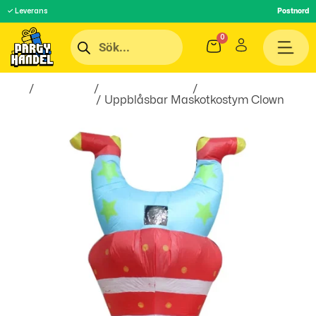
✓ Leverans
Postnord
Hem
/
Maskerad
/
Maskeradkläder
/
Uppblåsbara
Maskeraddräkter
/ Uppblåsbar Maskotkostym Clown