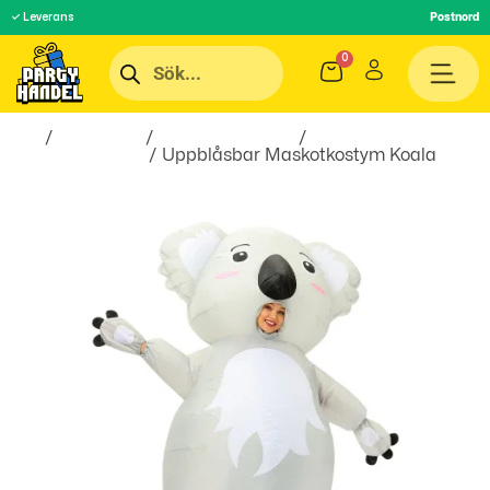
✓ Leverans
Postnord
Hem
/
Maskerad
/
Maskeradkläder
/
Uppblåsbara
Maskeraddräkter
/ Uppblåsbar Maskotkostym Koala