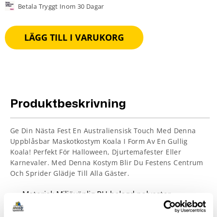
Betala Tryggt Inom 30 Dagar
LÄGG TILL I VARUKORG
Produktbeskrivning
Ge Din Nästa Fest En Australiensisk Touch Med Denna
Uppblåsbar Maskotkostym Koala I Form Av En Gullig
Koala! Perfekt För Halloween, Djurtemafester Eller
Karnevaler. Med Denna Kostym Blir Du Festens Centrum
Och Sprider Glädje Till Alla Gäster.
Material: Miljövänlig PU-belagd polyester
Vikt: cirka 700 gram Ingår: Kläder, fläkt, batterilåda