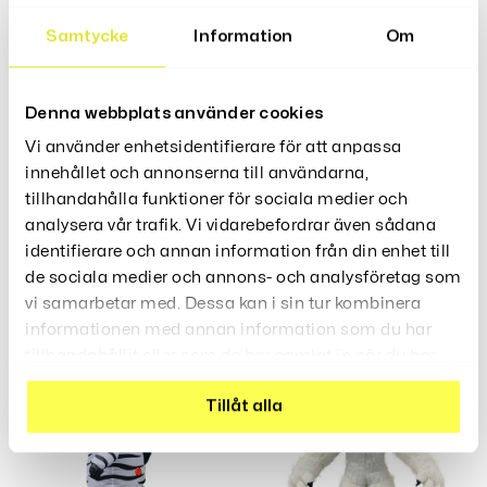
Storlek: Passar personer med en höjd på 150-190
cm
Samtycke
Information
Om
Denna webbplats använder cookies
Recensioner (0)
Vi använder enhetsidentifierare för att anpassa
innehållet och annonserna till användarna,
tillhandahålla funktioner för sociala medier och
analysera vår trafik. Vi vidarebefordrar även sådana
identifierare och annan information från din enhet till
de sociala medier och annons- och analysföretag som
Relaterade Produkter
vi samarbetar med. Dessa kan i sin tur kombinera
informationen med annan information som du har
tillhandahållit eller som de har samlat in när du har
använt deras tjänster.
Tillåt alla