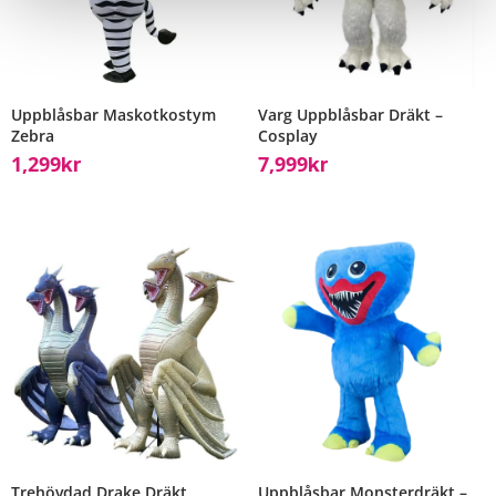
Uppblåsbar Maskotkostym
Varg Uppblåsbar Dräkt –
Zebra
Cosplay
1,299
7,999
Kr
Kr
Trehövdad Drake Dräkt
Uppblåsbar Monsterdräkt –