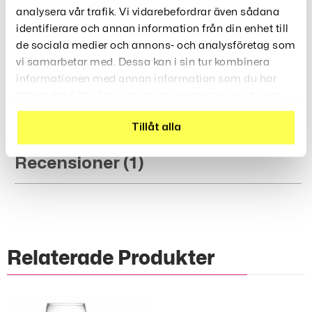
allsidig rengöring
analysera vår trafik. Vi vidarebefordrar även sådana
Idealisk för husvagnar och hemmabruk
identifierare och annan information från din enhet till
Hållbart material för långvarig användning
de sociala medier och annons- och analysföretag som
Litiumbatteri ingår, vilket säkerställer lång
vi samarbetar med. Dessa kan i sin tur kombinera
batteritid och effektiv rengöring
informationen med annan information som du har
tillhandahållit eller som de har samlat in när du har
Gör Din Rengöring Enklare Och Mer Effektiv Med Vår USB-
använt deras tjänster.
Uppladdningsbara Våt- Och Torrmopp!
Tillåt alla
Recensioner (1)
Relaterade Produkter