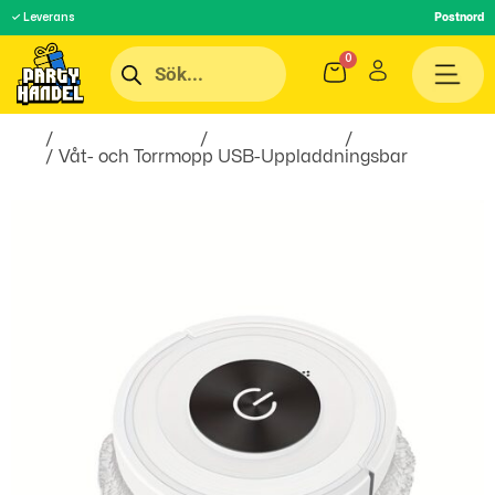
✓ Leverans
Postnord
Hem
/
Inredningsprylar
/
Hem & Hushåll
/
Smart
Hem
/ Våt- och Torrmopp USB-Uppladdningsbar