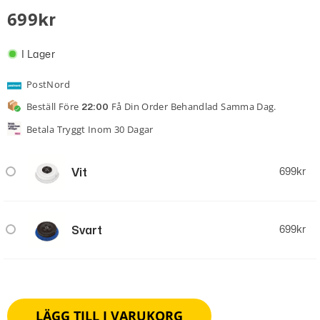
av 5
5.00
699
Kr
baserat på
kundrecension
I Lager
PostNord
Beställ Före
Få Din Order Behandlad Samma Dag.
22:00
Betala Tryggt Inom 30 Dagar
Vit
699
kr
Svart
699
kr
LÄGG TILL I VARUKORG