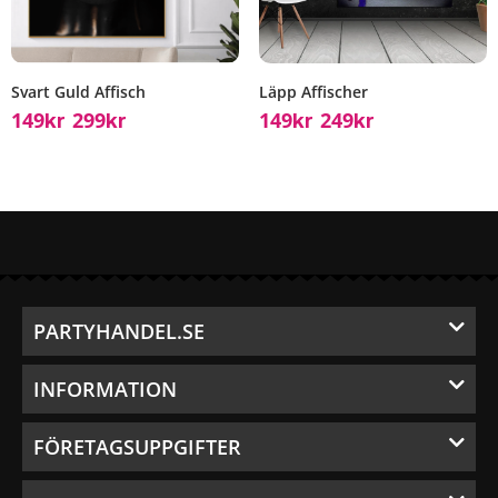
Svart Guld Affisch
Läpp Affischer
149
299
149
249
Kr
Kr
Kr
Kr
–
–
PARTYHANDEL.SE
INFORMATION
FÖRETAGSUPPGIFTER