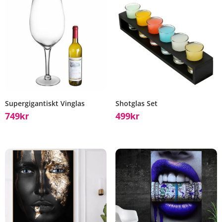
Supergigantiskt Vinglas
Shotglas Set
749
499
Kr
Kr