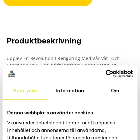
Produktbeskrivning
Upplev En Revolution I Rengöring Med Vår Våt- Och
Torrmopp USB-Uppladdningsbar! Denna Mopp Är
Utrustad Med Ett Kraftfullt, Men Ändå Energieffektivt
Batteri Som Gör Den Perfekt För Både Husvagnar Och
Hemmabruk. Med En Slitstark Konstruktion Och Ett
Samtycke
Information
Om
Litiumbatteri Som Ingår, Kan Du Enkelt Växla Mellan Våt-
Och Torrmoppning För En Komplett Rengöringslösning.
Funktioner:
Denna webbplats använder cookies
USB-uppladdningsbart batteri för enkel och
Vi använder enhetsidentifierare för att anpassa
bekväm laddning
innehållet och annonserna till användarna,
Kan användas både våt- och torrmoppning för
tillhandahålla funktioner för sociala medier och