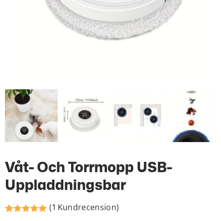
Våt- Och Torrmopp USB-
Uppladdningsbar
(
Kundrecension)
1
Betygsatt
1