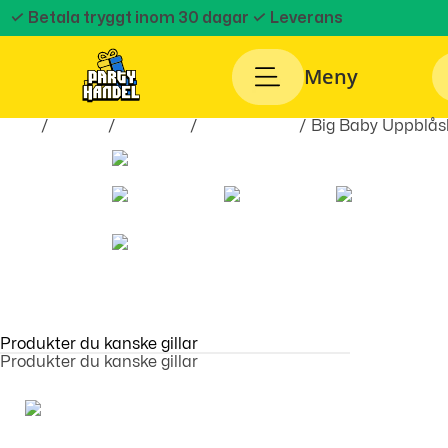
✓ Betala tryggt inom 30 dagar
✓ Leverans
Meny
Hem
/
Teman
/
Högtider
/
Babyshower
/ Big Baby Uppblå
Produkter du kanske gillar
Produkter du kanske gillar