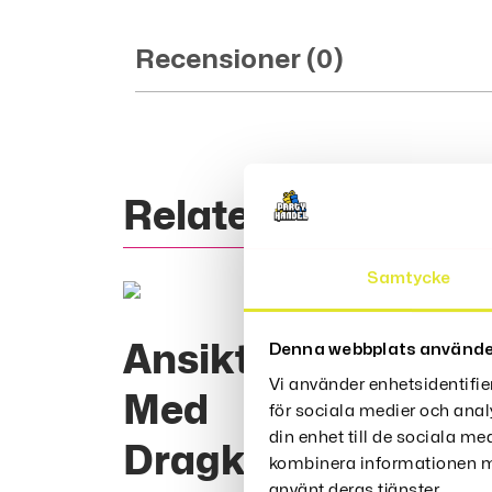
Recensioner (0)
Relaterade Produk
Samtycke
Ansiktsmask
Denna webbplats använde
Vi använder enhetsidentifie
Med
för sociala medier och anal
din enhet till de sociala m
Dragkedja
kombinera informationen me
använt deras tjänster.