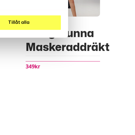
Tillåt alla
Sexig Nunna
Maskeraddräkt
349
Kr