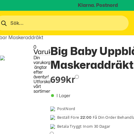
Klarna.
Postnord
sbar Maskeraddräkt
0
Big Baby Uppbl
Varukorg
Din
Maskeraddräkt
varukorg
längtar
efter
699
äventyr!
Kr
Utforska
vårt
sortiment
I Lager
PostNord
Beställ Före
Få Din Order Behand
22:00
Betala Tryggt Inom 30 Dagar