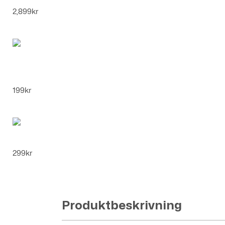
Datorchassi - Titanium
2,899
kr
500 Bitar Pussel - Niagara Falls
199
kr
Bubbelmaskin Maskingevär
299
kr
Produktbeskrivning