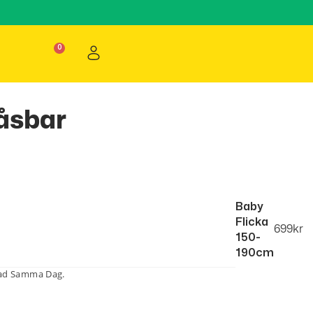
åsbar
Baby
Flicka
699
kr
150-
190cm
lad Samma Dag.