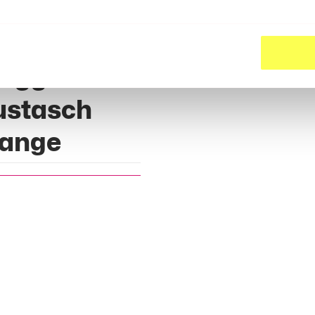
ägg &
stasch
ange