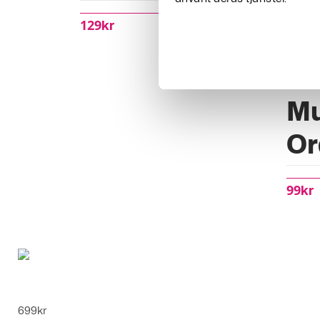
129
Kr
Sk
Mu
Or
99
Kr
Julkulor 44-pack Hängande Dekorationer
699
kr