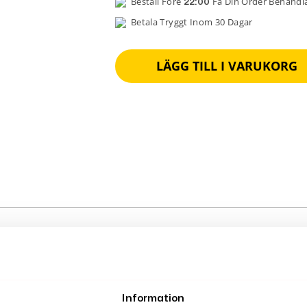
Beställ Före
Få Din Order Behand
22:00
Betala Tryggt Inom 30 Dagar
LÄGG TILL I VARUKORG
Information