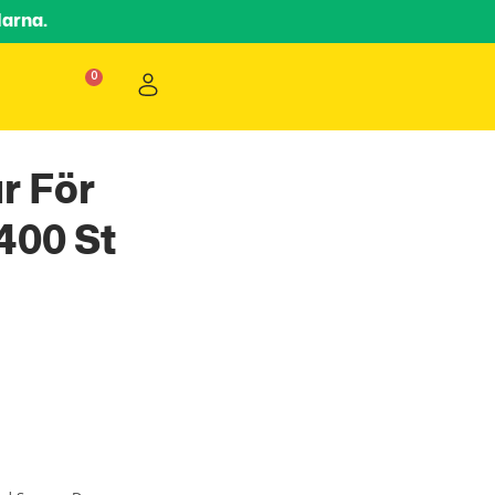
larna.
r För
400 St