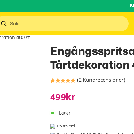
K
oration 400 st
Engångsspritsa
Tårtdekoration 
(
Kundrecensioner)
2
Betygsatt
1
av 5
5.00
499
Kr
baserat på
kundrecension
I Lager
PostNord