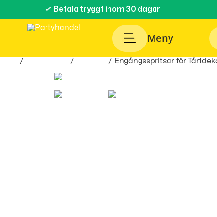
✓ Betala tryggt inom 30 dagar
Meny
Hem
/
Festartiklar
/
Bakning
/ Engångsspritsar för Tårtdek