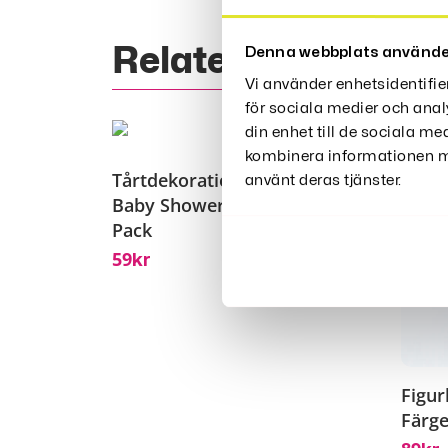
Relaterade Produk
Denna webbplats använde
Vi använder enhetsidentifie
för sociala medier och anal
din enhet till de sociala m
kombinera informationen me
Tårtdekorationer
använt deras tjänster.
Baby Shower 10-
Pack
59
Kr
Figur
Färge