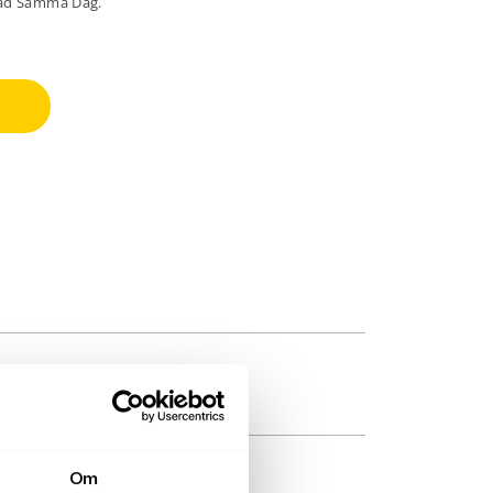
lad Samma Dag.
Om