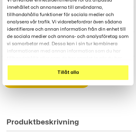
Vi använder enhetsidentifierare för att anpassa
innehållet och annonserna till användarna,
tillhandahålla funktioner för sociala medier och
Rosé Guld Metallic
119
kr
analysera vår trafik. Vi vidarebefordrar även sådana
identifierare och annan information från din enhet till
de sociala medier och annons- och analysföretag som
vi samarbetar med. Dessa kan i sin tur kombinera
Silver
119
kr
informationen med annan information som du har
tillhandahållit eller som de har samlat in när du har
använt deras tjänster.
Tillåt alla
LÄGG TILL I VARUKORG
Produktbeskrivning