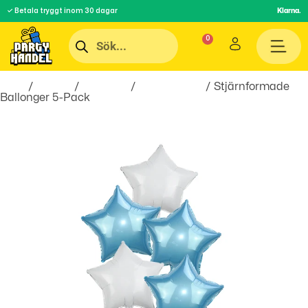
✓ Betala tryggt inom 30 dagar
Klarna.
Hem
/
Teman
/
Högtider
/
Babyshower
/ Stjärnformade
Ballonger 5-Pack