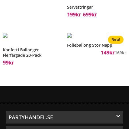
Servettringar
199
699
Kr
Kr
–
Rea!
Folieballong Stor Napp
Konfetti Ballonger
149
169
Kr
Kr
Flerfärgade 20-Pack
99
Kr
PARTYHANDEL.SE