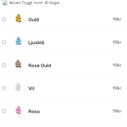
Betala Tryggt Inom 30 Dagar
Guld
119
kr
Ljusblå
119
kr
Rosé Guld
119
kr
Vit
119
kr
Rosa
119
kr