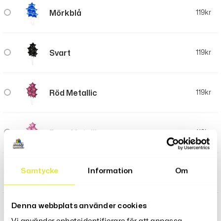
Mörkblå
119
kr
Svart
119
kr
Röd Metallic
119
kr
Rosa Metallic
119
kr
Samtycke
Information
Om
Silver Metallic
119
kr
Denna webbplats använder cookies
Guld Metallic
119
kr