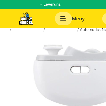
✓ Leverans
Meny
Hem
/
Hälsa & Skönhet
/
Personlig Hygien
/ Automatisk Na