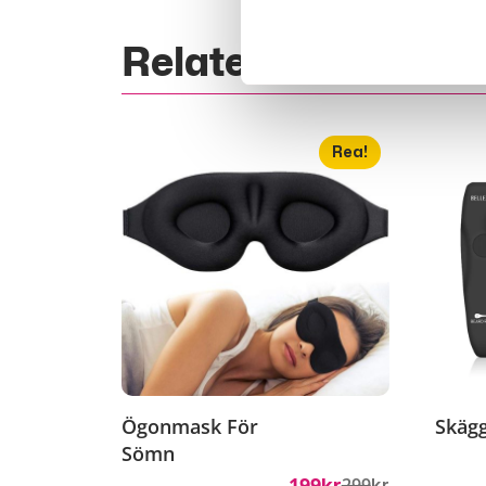
Relaterade Produk
Rea!
Ögonmask För
Skägg
Sömn
199
299