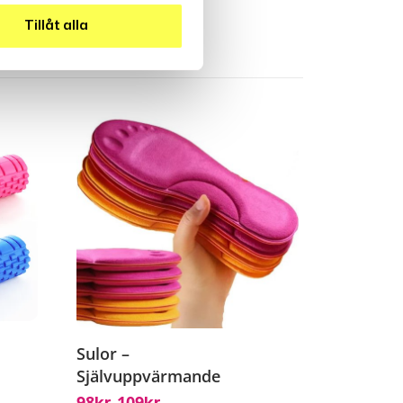
Tillåt alla
Sulor –
Självuppvärmande
98
109
–