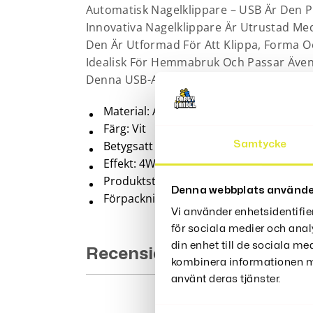
Automatisk Nagelklippare – USB Är Den 
Innovativa Nagelklippare Är Utrustad Me
Den Är Utformad För Att Klippa, Forma O
Idealisk För Hemmabruk Och Passar Även 
Denna USB-Automatiska Nagelklippare.
Material: ABS-kropp, legeringsklipphuv
Färg: Vit
Betygsatt ingång: 5V=0.3A
Samtycke
Effekt: 4W
Produktstorlek: 85*68*30mm
Denna webbplats använde
Förpackningslista: 1* Vit huvudenhet 
Vi använder enhetsidentifie
för sociala medier och anal
din enhet till de sociala m
Recensioner (0)
kombinera informationen me
använt deras tjänster.