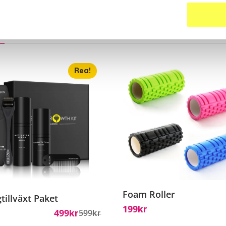
ter
Rea!
Foam Roller
tillväxt Paket
199
Kr
499
599
Kr
Kr