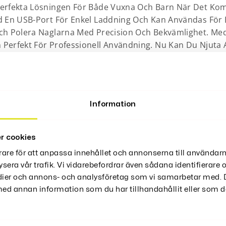
Perfekta Lösningen För Både Vuxna Och Barn När Det Kom
d En USB-Port För Enkel Laddning Och Kan Användas För 
ch Polera Naglarna Med Precision Och Bekvämlighet. Me
Perfekt För Professionell Användning. Nu Kan Du Njuta 
ud, nagellack polerat med nano-glas
Information
r cookies
1* Typ-C-laddningskabel 1* Rengöringsborste 1* Engelsk an
rare för att anpassa innehållet och annonserna till användarn
ysera vår trafik. Vi vidarebefordrar även sådana identifierare
edier och annons- och analysföretag som vi samarbetar med. D
d annan information som du har tillhandahållit eller som de