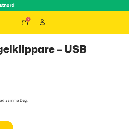
stnord
elklippare – USB
lad Samma Dag.