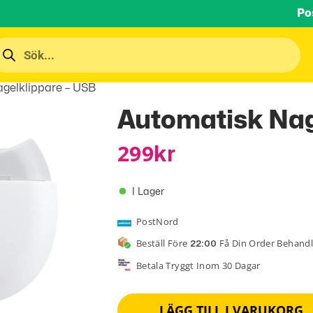
Po
gelklippare – USB
Automatisk Nag
299
Kr
I Lager
PostNord
Beställ Före
Få Din Order Behand
22:00
Betala Tryggt Inom 30 Dagar
LÄGG TILL I VARUKORG