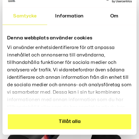
Samtycke
Information
Om
Denna webbplats använder cookies
Vi använder enhetsidentifierare för att anpassa
innehållet och annonserna till användarna,
tillhandahålla funktioner för sociala medier och
Ansiktsskrubb I Silikon
Tandtrådsdispenser Portabel
analysera vår trafik. Vi vidarebefordrar även sådana
Med 10 Tandtrådar
149
Kr
189
595
identifierare och annan information från din enhet till
Kr
Kr
–
de sociala medier och annons- och analysföretag som
vi samarbetar med. Dessa kan i sin tur kombinera
informationen med annan information som du har
Rea!
tillhandahållit eller som de har samlat in när du har
använt deras tjänster.
Tillåt alla