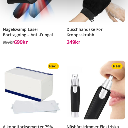
Nagelsvamp Laser
Duschhandske För
Borttagning – Anti-Fungal
Kroppsskrubb
699
249
999
Kr
Kr
Kr
Rea!
Rea!
Alkoholtorkservetter 75%
Näshårstrimmer Elektriska