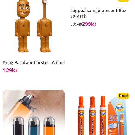
Läppbalsam Julpresent Box –
30-Pack
299
599
Kr
Kr
Rolig Barntandborste – Anime
129
Kr
Rea!