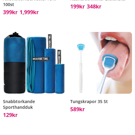
100st
199
348
Kr
Kr
–
399
1,999
Kr
Kr
–
Snabbtorkande
Tungskrapor 35 St
Sporthandduk
589
Kr
129
Kr