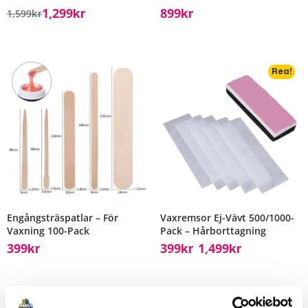
1,299
899
1,599
Kr
Kr
Kr
Rea!
Engångsträspatlar – För
Vaxremsor Ej-Vävt 500/1000-
Vaxning 100-Pack
Pack – Hårborttagning
399
399
1,499
Kr
Kr
Kr
–
Rea!