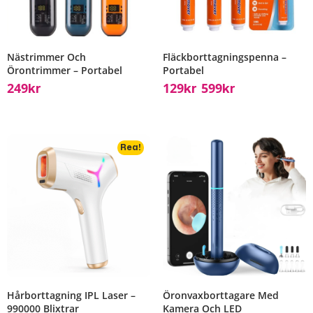
Nästrimmer Och
Fläckborttagningspenna –
Örontrimmer – Portabel
Portabel
249
129
599
Kr
Kr
Kr
–
Rea!
Hårborttagning IPL Laser –
Öronvaxborttagare Med
990000 Blixtrar
Kamera Och LED