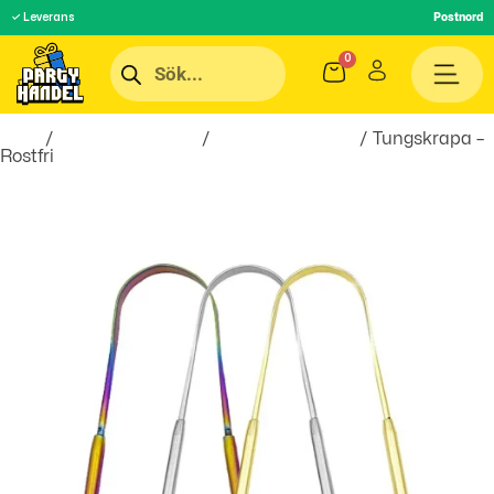
✓ Leverans
Postnord
Hem
/
Hälsa & Skönhet
/
Personlig Hygien
/ Tungskrapa –
Rostfri