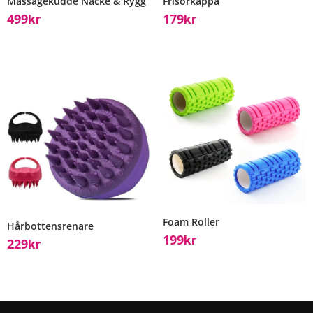
Massagekudde Nacke & Rygg
Frisörkappa
499
179
Kr
Kr
Foam Roller
Hårbottensrenare
199
Kr
229
Kr