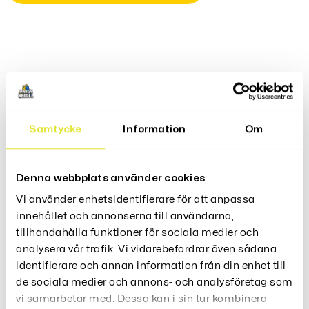
Produktbeskrivning
Förbättra Din Munhygien Med Vår Tungskrapa – Rostfri.
Samtycke
Information
Om
Tillverkad Av Högkvalitativt Rostfritt Stål, Är Denna Skrapa
Effektiv För Att Avlägsna Beläggningar Och Bakterier Från
Tungan, Vilket Hjälper Till Att Främja Fräsch Andedräkt
Denna webbplats använder cookies
Och Optimal Oral Hälsa.
Den U-Formade Designen Gör Den Enkel Att Använda Och
Vi använder enhetsidentifierare för att anpassa
Den Är Skonsam Mot Tungans Yta. En Oumbärlig Del Av
innehållet och annonserna till användarna,
Din Dagliga Munvårdsrutin För En Ren Och Frisk Mun.
tillhandahålla funktioner för sociala medier och
analysera vår trafik. Vi vidarebefordrar även sådana
Storlek: Cirka 13,5 * 6 cm
identifierare och annan information från din enhet till
Material: Rostfritt stål
de sociala medier och annons- och analysföretag som
vi samarbetar med. Dessa kan i sin tur kombinera