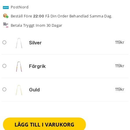
PostNord
Beställ Före
Få Din Order Behandlad Samma Dag.
22:00
Betala Tryggt Inom 30 Dagar
Silver
119
kr
Färgrik
119
kr
Guld
119
kr
LÄGG TILL I VARUKORG