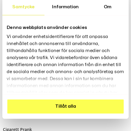
Relaterade Produkter
Samtycke
Information
Om
Denna webbplats använder cookies
Rea!
Diktafon USB-Minne
Tändare Med Elchock
Vi använder enhetsidentifierare för att anpassa
249
69
379
Kr
Kr
Kr
innehållet och annonserna till användarna,
tillhandahålla funktioner för sociala medier och
analysera vår trafik. Vi vidarebefordrar även sådana
identifierare och annan information från din enhet till
de sociala medier och annons- och analysföretag som
Elchock Prank
vi samarbetar med. Dessa kan i sin tur kombinera
informationen med annan information som du har
tillhandahållit eller som de har samlat in när du har
använt deras tjänster.
Tillåt alla
Cigarett Prank