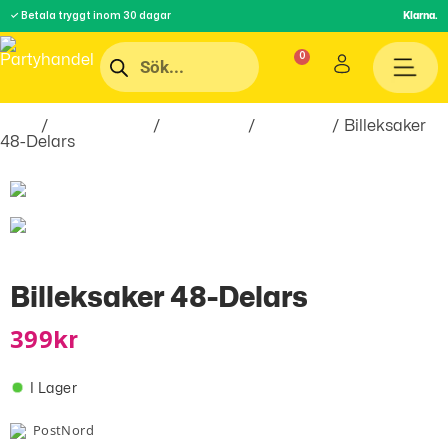
✓ Betala tryggt inom 30 dagar
Klarna.
Hem
/
Roliga Prylar
/
Spel & Lek
/
Leksaker
/ Billeksaker
48-Delars
Billeksaker 48-Delars
399
Kr
I Lager
PostNord